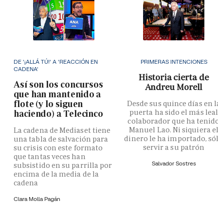
DE '¡ALLÁ TÚ!' A 'REACCIÓN EN
PRIMERAS INTENCIONES
CADENA'
Historia cierta de
Así son los concursos
Andreu Morell
que han mantenido a
flote (y lo siguen
Desde sus quince días en l
puerta ha sido el más lea
haciendo) a Telecinco
colaborador que ha tenid
Manuel Lao. Ni siquiera e
La cadena de Mediaset tiene
dinero le ha importado, só
una tabla de salvación para
servir a su patrón
su crisis con este formato
que tantas veces han
Salvador Sostres
subsistido en su parrilla por
encima de la media de la
cadena
Clara Molla Pagán