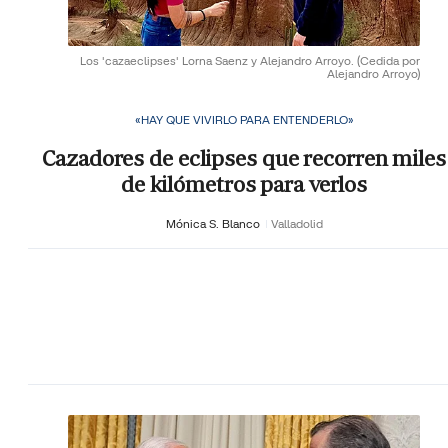
Los 'cazaeclipses' Lorna Saenz y Alejandro Arroyo.
(Cedida por
Alejandro Arroyo)
«HAY QUE VIVIRLO PARA ENTENDERLO»
Cazadores de eclipses que recorren miles
de kilómetros para verlos
Mónica S. Blanco
Valladolid