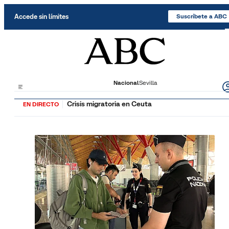
Saltar al contenido
Accede sin límites
Suscríbete a ABC
Nacional
Sevilla
Crisis migratoria en Ceuta
EN DIRECTO