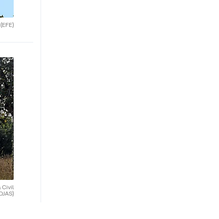
.
(EFE)
 Civil
OJAS)