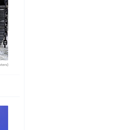
uters)