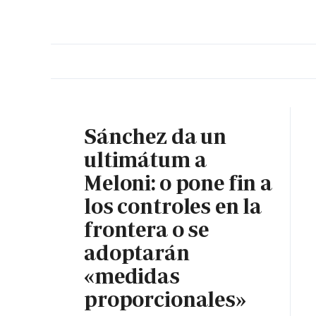
PORTADA
OPINIÓN
ESPAÑA
MADRID
INTE
Sánchez da un
ultimátum a
Meloni: o pone fin a
los controles en la
frontera o se
adoptarán
«medidas
proporcionales»