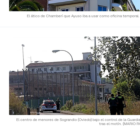
El ático de Chamberí que Ayuso iba a usar como oficina temporal
El centro de menores de Sograndio (Oviedo) bajo el control de la Guardia
tras el motín.
(MARIO R