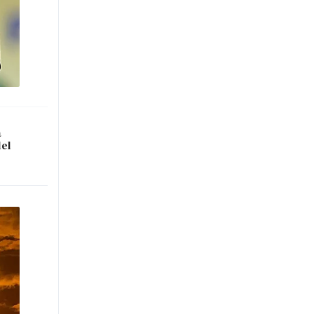
a
del