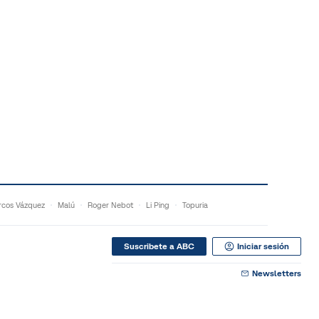
cos Vázquez
Malú
Roger Nebot
Li Ping
Topuria
Suscribete a ABC
Iniciar sesión
Newsletters