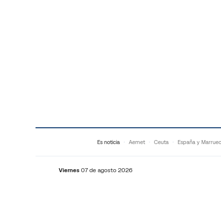
Saltar al contenido
Es noticia
Aemet
Ceuta
España y Marrue
Viernes
07 de agosto 2026