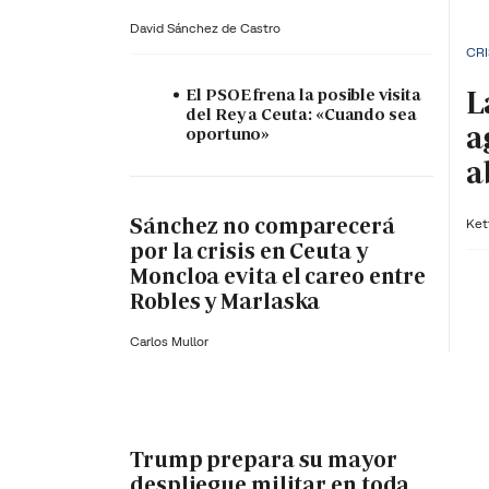
David Sánchez de Castro
CRI
L
El PSOE frena la posible visita
del Rey a Ceuta: «Cuando sea
a
oportuno»
a
Sánchez no comparecerá
Ket
por la crisis en Ceuta y
Moncloa evita el careo entre
Robles y Marlaska
Carlos Mullor
Trump prepara su mayor
despliegue militar en toda