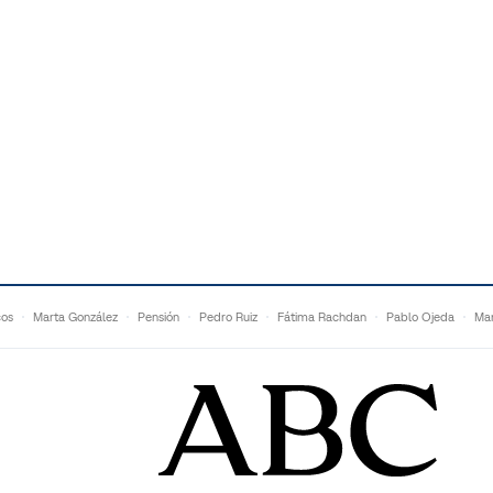
cos
Marta González
Pensión
Pedro Ruiz
Fátima Rachdan
Pablo Ojeda
Mar