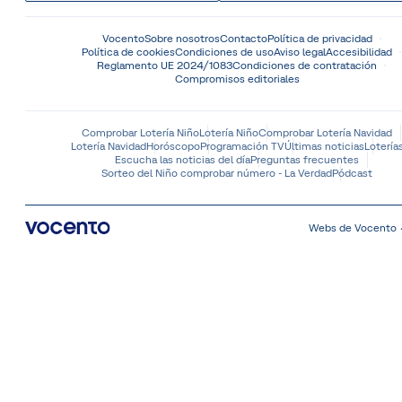
Vocento
Sobre nosotros
Contacto
Política de privacidad
Política de cookies
Condiciones de uso
Aviso legal
Accesibilidad
Reglamento UE 2024/1083
Condiciones de contratación
Compromisos editoriales
Comprobar Lotería Niño
Lotería Niño
Comprobar Lotería Navidad
Lotería Navidad
Horóscopo
Programación TV
Últimas noticias
Lotería
Escucha las noticias del día
Preguntas frecuentes
Sorteo del Niño comprobar número - La Verdad
Pódcast
Webs de Vocento