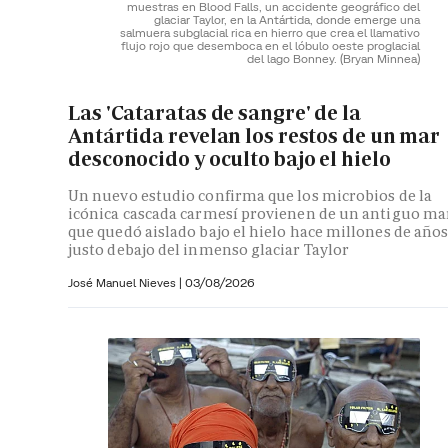
muestras en Blood Falls, un accidente geográfico del
glaciar Taylor, en la Antártida, donde emerge una
salmuera subglacial rica en hierro que crea el llamativo
flujo rojo que desemboca en el lóbulo oeste proglacial
del lago Bonney.
(Bryan Minnea)
Las 'Cataratas de sangre' de la
Antártida revelan los restos de un mar
desconocido y oculto bajo el hielo
Un nuevo estudio confirma que los microbios de la
icónica cascada carmesí provienen de un antiguo ma
que quedó aislado bajo el hielo hace millones de año
justo debajo del inmenso glaciar Taylor
José Manuel Nieves
|
03/08/2026