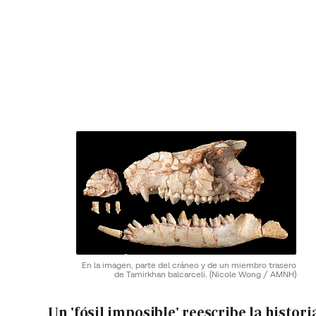
En la imagen, parte del cráneo y de un miembro trasero
de Tamirkhan balcarceli.
(Nicole Wong / AMNH)
Un 'fósil imposible' reescribe la histori