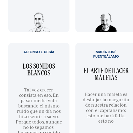
ALFONSO J. USSÍA
MARÍA JOSÉ
FUENTEÁLAMO
LOS SONIDOS
EL ARTE DE HACER
BLANCOS
MALETAS
Tal vez crecer
Hacer una maleta es
consista en eso. En
deshojar la margarita
pasar media vida
de nuestra relación
buscando el mismo
con el capitalismo:
ruido que un día nos
esto me hará falta,
hizo sentir a salvo.
esto no
Porque todos, aunque
no lo sepamos,
llevamos un sonido