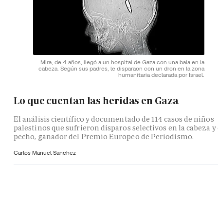
Mira, de 4 años, llegó a un hospital de Gaza con una bala en la
cabeza. Según sus padres, le disparaon con un dron en la zona
humanitaria declarada por Israel.
Lo que cuentan las heridas en Gaza
El análisis científico y documentado de 114 casos de niños
palestinos que sufrieron disparos selectivos en la cabeza y 
pecho, ganador del Premio Europeo de Periodismo.
Carlos Manuel Sanchez