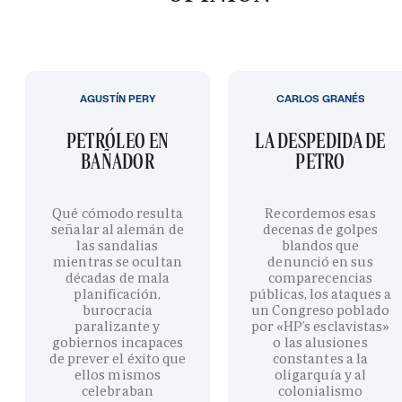
AGUSTÍN PERY
CARLOS GRANÉS
PETRÓLEO EN
LA DESPEDIDA DE
BAÑADOR
PETRO
Qué cómodo resulta
Recordemos esas
señalar al alemán de
decenas de golpes
las sandalias
blandos que
mientras se ocultan
denunció en sus
décadas de mala
comparecencias
planificación,
públicas, los ataques a
burocracia
un Congreso poblado
paralizante y
por «HP’s esclavistas»
gobiernos incapaces
o las alusiones
de prever el éxito que
constantes a la
ellos mismos
oligarquía y al
celebraban
colonialismo