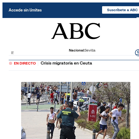
Saltar al contenido
Accede sin límites
Suscríbete a ABC
Nacional
Sevilla
Crisis migratoria en Ceuta
EN DIRECTO