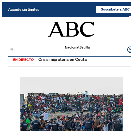
Saltar al contenido
Accede sin límites
Suscríbete a ABC
Nacional
Sevilla
Crisis migratoria en Ceuta
EN DIRECTO