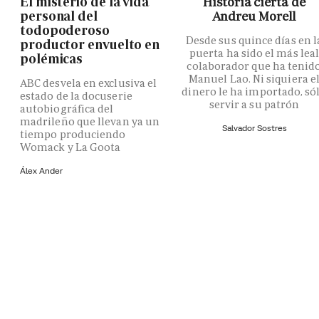
El misterio de la vida
Historia cierta de
personal del
Andreu Morell
todopoderoso
Desde sus quince días en l
productor envuelto en
puerta ha sido el más lea
polémicas
colaborador que ha tenid
Manuel Lao. Ni siquiera e
ABC desvela en exclusiva el
dinero le ha importado, só
estado de la docuserie
servir a su patrón
autobiográfica del
madrileño que llevan ya un
Salvador Sostres
tiempo produciendo
Womack y La Goota
Álex Ander