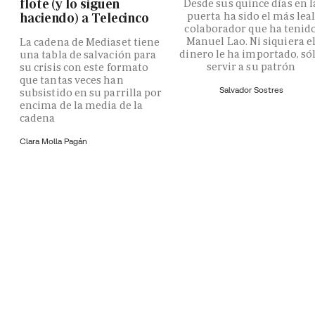
flote (y lo siguen
Desde sus quince días en l
puerta ha sido el más lea
haciendo) a Telecinco
colaborador que ha tenid
Manuel Lao. Ni siquiera e
La cadena de Mediaset tiene
dinero le ha importado, só
una tabla de salvación para
servir a su patrón
su crisis con este formato
que tantas veces han
Salvador Sostres
subsistido en su parrilla por
encima de la media de la
cadena
Clara Molla Pagán