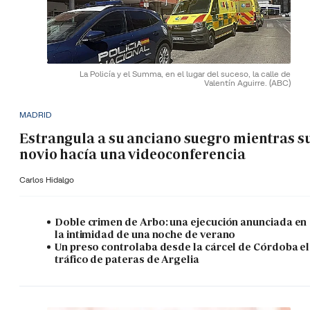
La Policía y el Summa, en el lugar del suceso, la calle de
Valentín Aguirre.
(ABC)
MADRID
Estrangula a su anciano suegro mientras s
novio hacía una videoconferencia
Carlos Hidalgo
Doble crimen de Arbo: una ejecución anunciada en
la intimidad de una noche de verano
Un preso controlaba desde la cárcel de Córdoba el
tráfico de pateras de Argelia