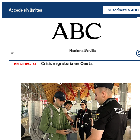
Saltar al contenido
Accede sin límites
Suscríbete a ABC
Nacional
Sevilla
Crisis migratoria en Ceuta
EN DIRECTO