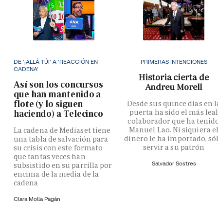
DE '¡ALLÁ TÚ!' A 'REACCIÓN EN
PRIMERAS INTENCIONES
CADENA'
Historia cierta de
Así son los concursos
Andreu Morell
que han mantenido a
flote (y lo siguen
Desde sus quince días en l
puerta ha sido el más lea
haciendo) a Telecinco
colaborador que ha tenid
Manuel Lao. Ni siquiera e
La cadena de Mediaset tiene
dinero le ha importado, só
una tabla de salvación para
servir a su patrón
su crisis con este formato
que tantas veces han
Salvador Sostres
subsistido en su parrilla por
encima de la media de la
cadena
Clara Molla Pagán