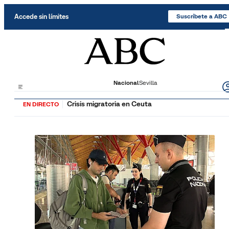
Saltar al contenido
Accede sin límites
Suscríbete a ABC
Nacional
Sevilla
Crisis migratoria en Ceuta
EN DIRECTO