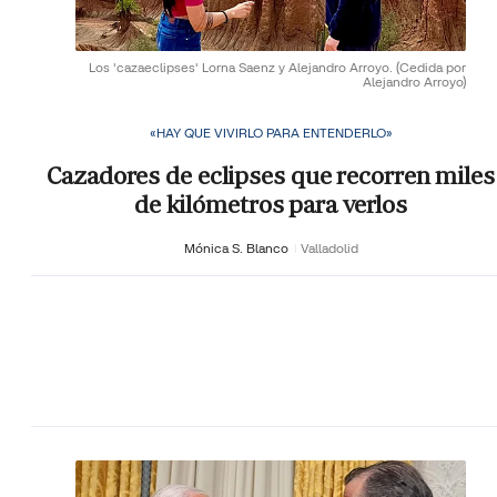
Los 'cazaeclipses' Lorna Saenz y Alejandro Arroyo.
(Cedida por
Alejandro Arroyo)
«HAY QUE VIVIRLO PARA ENTENDERLO»
Cazadores de eclipses que recorren miles
de kilómetros para verlos
Mónica S. Blanco
Valladolid