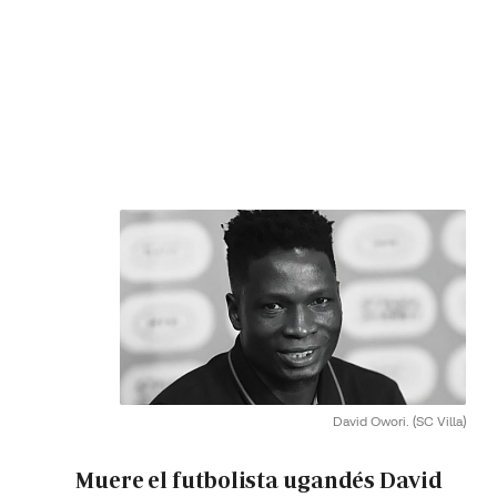
David Owori.
(SC Villa)
Muere el futbolista ugandés David