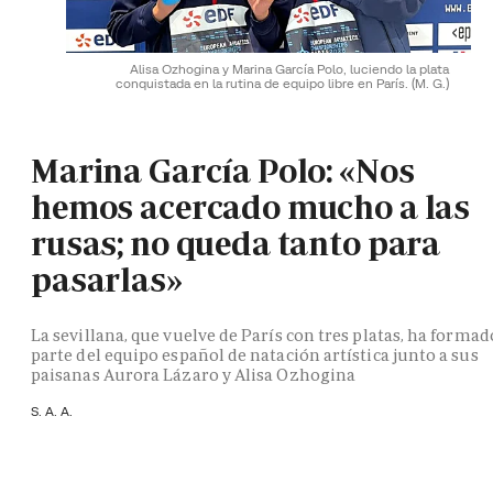
Alisa Ozhogina y Marina García Polo, luciendo la plata
conquistada en la rutina de equipo libre en París.
(M. G.)
Marina García Polo: «Nos
hemos acercado mucho a las
rusas; no queda tanto para
pasarlas»
La sevillana, que vuelve de París con tres platas, ha formad
parte del equipo español de natación artística junto a sus
paisanas Aurora Lázaro y Alisa Ozhogina
S. A. A.