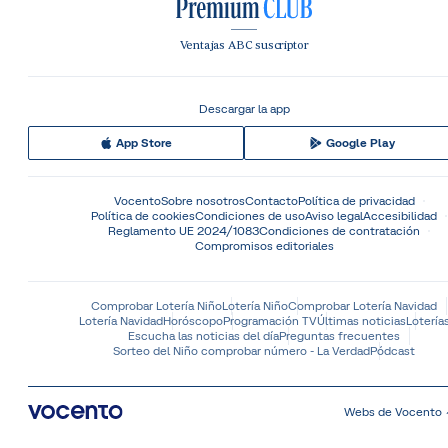
Ventajas ABC suscriptor
Descargar la app
App Store
Google Play
Vocento
Sobre nosotros
Contacto
Política de privacidad
Política de cookies
Condiciones de uso
Aviso legal
Accesibilidad
Reglamento UE 2024/1083
Condiciones de contratación
Compromisos editoriales
Comprobar Lotería Niño
Lotería Niño
Comprobar Lotería Navidad
Lotería Navidad
Horóscopo
Programación TV
Últimas noticias
Lotería
Escucha las noticias del día
Preguntas frecuentes
Sorteo del Niño comprobar número - La Verdad
Pódcast
Webs de Vocento