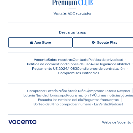
Ventajas ABC suscriptor
Descargar la app
App Store
Google Play
Vocento
Sobre nosotros
Contacto
Política de privacidad
Política de cookies
Condiciones de uso
Aviso legal
Accesibilidad
Reglamento UE 2024/1083
Condiciones de contratación
Compromisos editoriales
Comprobar Lotería Niño
Lotería Niño
Comprobar Lotería Navidad
Lotería Navidad
Horóscopo
Programación TV
Últimas noticias
Lotería
Escucha las noticias del día
Preguntas frecuentes
Sorteo del Niño comprobar número - La Verdad
Pódcast
Webs de Vocento