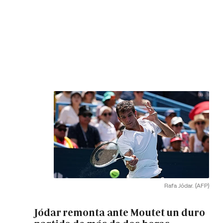
Rafa Jódar.
(AFP)
Jódar remonta ante Moutet un duro