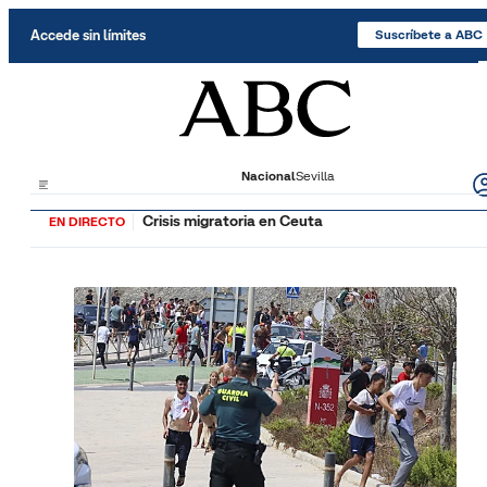
Saltar al contenido
Accede sin límites
Suscríbete a ABC
Nacional
Sevilla
Crisis migratoria en Ceuta
EN DIRECTO