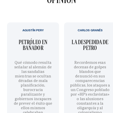
AGUSTÍN PERY
CARLOS GRANÉS
PETRÓLEO EN
LA DESPEDIDA DE
BAÑADOR
PETRO
Qué cómodo resulta
Recordemos esas
señalar al alemán de
decenas de golpes
las sandalias
blandos que
mientras se ocultan
denunció en sus
décadas de mala
comparecencias
planificación,
públicas, los ataques a
burocracia
un Congreso poblado
paralizante y
por «HP’s esclavistas»
gobiernos incapaces
o las alusiones
de prever el éxito que
constantes a la
ellos mismos
oligarquía y al
celebraban
colonialismo