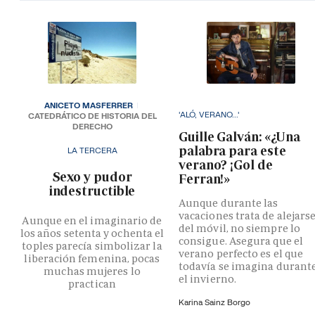
ANICETO MASFERRER
'ALÓ, VERANO...'
CATEDRÁTICO DE HISTORIA DEL
DERECHO
Guille Galván: «¿Una
palabra para este
LA TERCERA
verano? ¡Gol de
­Sexo y pudor
Ferran!»
indestructible
Aunque durante las
vacaciones trata de alejars
Aunque en el imaginario de
del móvil, no siempre lo
los años setenta y ochenta el
consigue. Asegura que el
toples parecía simbolizar la
verano perfecto es el que
liberación femenina, pocas
todavía se imagina durant
muchas mujeres lo
el invierno.
practican
Karina Sainz Borgo