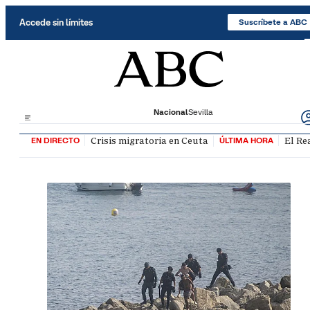
Saltar al contenido
Accede sin límites
Suscríbete a ABC
Nacional
Sevilla
Crisis migratoria en Ceuta
El Re
EN DIRECTO
ÚLTIMA HORA