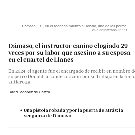
Dámaso F. S., en el reconocimiento a Donald, uno de los perros
que adiestraba.
(EFE)
Dámaso, el instructor canino elogiado 29
veces por su labor que asesinó a su esposa
en el cuartel de Llanes
En 2024, el agente fue el encargado de recibir en nombre d
su perro Donald la condecoración por su trabajo en la luch
antidroga
David Sánchez de Castro
Una pistola robada y por la puerta de atrás: la
venganza de Dámaso