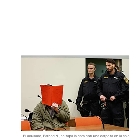
El acusado, Farhad N., se tapa la cara con una carpeta en la sala