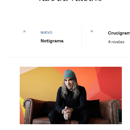
Crucigra
NUEVO
Notigrama
4 niveles