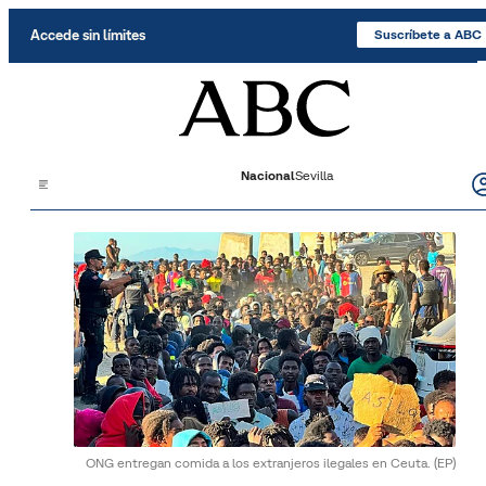
Saltar al contenido
Accede sin límites
Suscríbete a ABC
Nacional
Sevilla
ONG entregan comida a los extranjeros ilegales en Ceuta.
(EP)