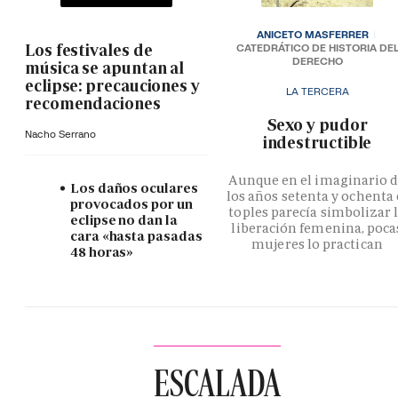
ANICETO MASFERRER
Los festivales de
CATEDRÁTICO DE HISTORIA DE
DERECHO
música se apuntan al
eclipse: precauciones y
LA TERCERA
recomendaciones
­Sexo y pudor
Nacho Serrano
indestructible
Aunque en el imaginario 
Los daños oculares
los años setenta y ochenta 
provocados por un
toples parecía simbolizar 
eclipse no dan la
liberación femenina, poca
cara «hasta pasadas
mujeres lo practican
48 horas»
ESCALADA