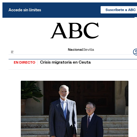
Saltar al contenido
Accede sin límites
Suscríbete a ABC
Nacional
Sevilla
Crisis migratoria en Ceuta
EN DIRECTO