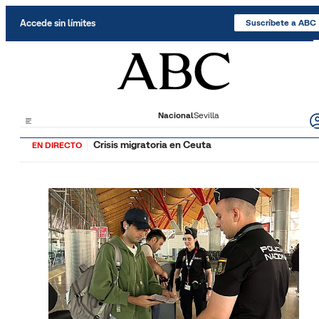
Saltar al contenido
Accede sin límites
Suscríbete a ABC
Nacional
Sevilla
Crisis migratoria en Ceuta
EN DIRECTO