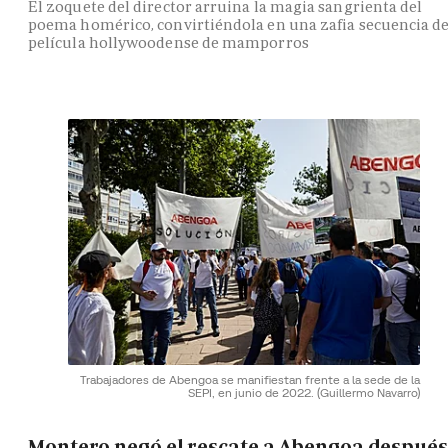
El zoquete del director arruina la magia sangrienta del
poema homérico, convirtiéndola en una zafia secuencia d
película hollywoodense de mamporros
Trabajadores de Abengoa se manifiestan frente a la sede de la
SEPI, en junio de 2022.
(Guillermo Navarro)
Montero negó el rescate a Abengoa después