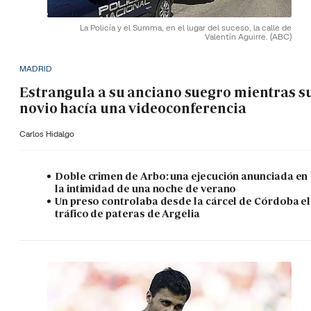
La Policía y el Summa, en el lugar del suceso, la calle de
Valentín Aguirre.
(ABC)
MADRID
Estrangula a su anciano suegro mientras s
novio hacía una videoconferencia
Carlos Hidalgo
Doble crimen de Arbo: una ejecución anunciada en
la intimidad de una noche de verano
Un preso controlaba desde la cárcel de Córdoba el
tráfico de pateras de Argelia