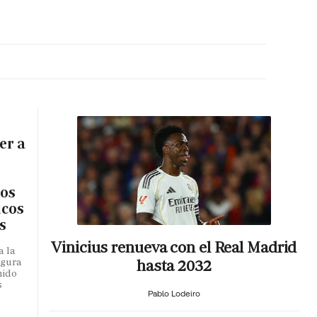
MA HORA
er a
los
icos
s
Vinicius renueva con el Real Madrid
a la
hasta 2032
egura
mido
s
Pablo Lodeiro