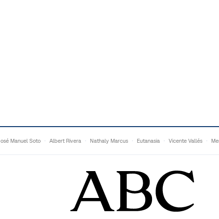
José Manuel Soto
Albert Rivera
Nathaly Marcus
Eutanasia
Vicente Vallés
Me
Adrián Quevedo
Ganaderos
Matteo Grandi