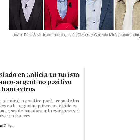
Javier Ruiz, Silvia Inxaturrondo, Jesús Cintora y Gonzalo Miró, presentado
slado en Galicia un turista
anco-argentino positivo
 hantavirus
paciente dio positivo por la cepa de los
es en la segunda quincena de julio en
ncia, según ha informado este jueves el
isterio francés
na Calvo