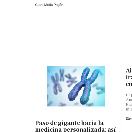
Clara Molla Pagán
Ai
fr
en
El 
And
Fra
min
Ele
Paso de gigante hacia la
medicina personalizada: así