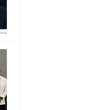
uters)