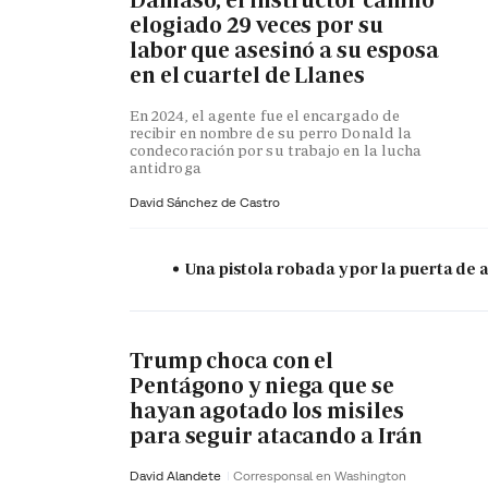
Dámaso, el instructor canino
elogiado 29 veces por su
labor que asesinó a su esposa
en el cuartel de Llanes
En 2024, el agente fue el encargado de
recibir en nombre de su perro Donald la
condecoración por su trabajo en la lucha
antidroga
David Sánchez de Castro
Una pistola robada y por la puerta de
Trump choca con el
Pentágono y niega que se
hayan agotado los misiles
para seguir atacando a Irán
David Alandete
Corresponsal en Washington