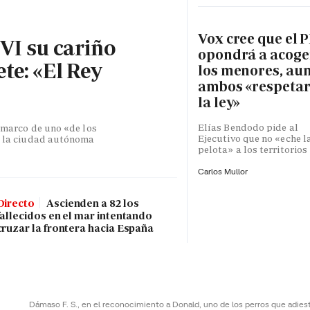
Vox cree que el P
 VI su cariño
opondrá a acoge
te: «El Rey
los menores, au
ambos «respeta
la ley»
Elías Bendodo pide al
l marco de uno «de los
Ejecutivo que no «eche l
de la ciudad autónoma
pelota» a los territorios
Carlos Mullor
Directo
Ascienden a 82 los
fallecidos en el mar intentando
cruzar la frontera hacia España
Dámaso F. S., en el reconocimiento a Donald, uno de los perros que adies