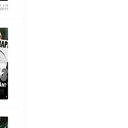
, y la
(AFP)