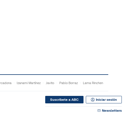
rcadona
Izanami Martínez
Javito
Pablo Borraz
Lama Rinchen
Suscribete a ABC
Iniciar sesión
Newsletters