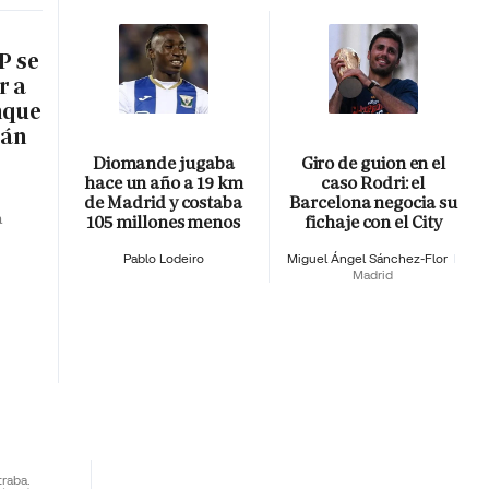
P se
r a
nque
rán
Diomande jugaba
Giro de guion en el
hace un año a 19 km
caso Rodri: el
de Madrid y costaba
Barcelona negocia su
a
105 millones menos
fichaje con el City
Pablo Lodeiro
Miguel Ángel Sánchez-Flor
Madrid
traba.