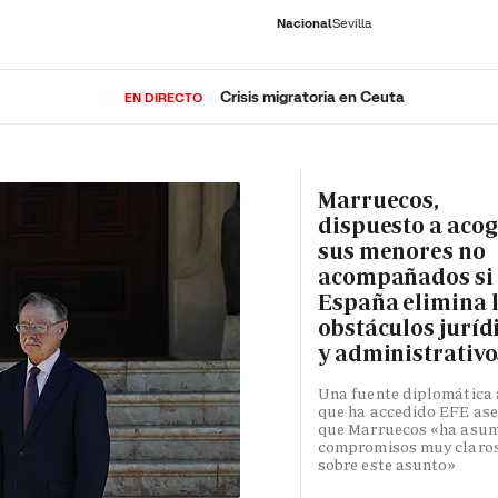
Nacional
Sevilla
Crisis migratoria en Ceuta
EN DIRECTO
RNACIONAL
ECONOMÍA
DEPORTES
SOCIEDAD
CULTURA
GENTE
PLAY
HISTORIA
ÚLTI
Marruecos,
dispuesto a acog
sus menores no
acompañados si
España elimina 
obstáculos juríd
y administrativo
Una fuente diplomática 
que ha accedido EFE as
que Marruecos «ha asu
compromisos muy claro
sobre este asunto»