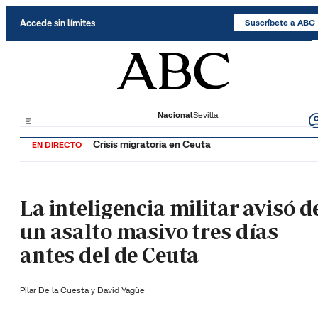
Saltar al contenido
Accede sin límites
Suscríbete a ABC
Nacional
Sevilla
Crisis migratoria en Ceuta
EN DIRECTO
La inteligencia militar avisó d
un asalto masivo tres días
antes del de Ceuta
Pilar De la Cuesta y
David Yagüe