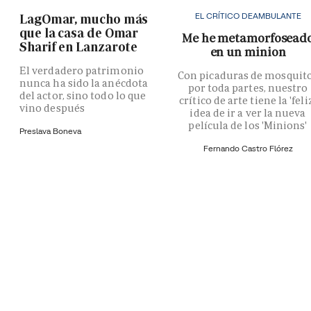
EL CRÍTICO DEAMBULANTE
LagOmar, mucho más
que la casa de Omar
Me he metamorfosead
Sharif en Lanzarote
en un minion
El verdadero patrimonio
Con picaduras de mosquit
nunca ha sido la anécdota
por toda partes, nuestro
del actor, sino todo lo que
crítico de arte tiene la 'feli
vino después
idea de ir a ver la nueva
película de los 'Minions'
Preslava Boneva
Fernando Castro Flórez