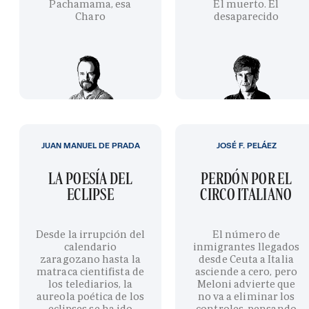
Pachamama, esa
El muerto. El
Charo
desaparecido
JUAN MANUEL DE PRADA
JOSÉ F. PELÁEZ
LA POESÍA DEL
PERDÓN POR EL
ECLIPSE
CIRCO ITALIANO
Desde la irrupción del
El número de
calendario
inmigrantes llegados
zaragozano hasta la
desde Ceuta a Italia
matraca cientifista de
asciende a cero, pero
los telediarios, la
Meloni advierte que
aureola poética de los
no va a eliminar los
eclipses se ha ido
controles, pensando