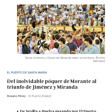
Borja Jiménez y David de Miranda salen a hombros.
(Emilio
Méndez)
EL PUERTO DE SANTA MARÍA
Del inolvidable póquer de Morante al
triunfo de Jiménez y Miranda
Rosario Pérez
El Puerto (Cádiz)
De Sevilla a Huelva pasando por El Puerto