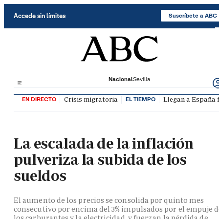
Saltar al contenido
Accede sin límites
Suscríbete a ABC
Nacional
Sevilla
Crisis migratoria
Llegan a España f
EN DIRECTO
EL TIEMPO
La escalada de la inflación
pulveriza la subida de los
sueldos
El aumento de los precios se consolida por quinto mes
consecutivo por encima del 3% impulsados por el empuje 
los carburantes y la electricidad, y fuerzan la pérdida de