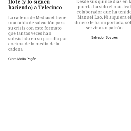
flote (y lo siguen
Desde sus quince días en l
puerta ha sido el más lea
haciendo) a Telecinco
colaborador que ha tenid
Manuel Lao. Ni siquiera e
La cadena de Mediaset tiene
dinero le ha importado, só
una tabla de salvación para
servir a su patrón
su crisis con este formato
que tantas veces han
Salvador Sostres
subsistido en su parrilla por
encima de la media de la
cadena
Clara Molla Pagán