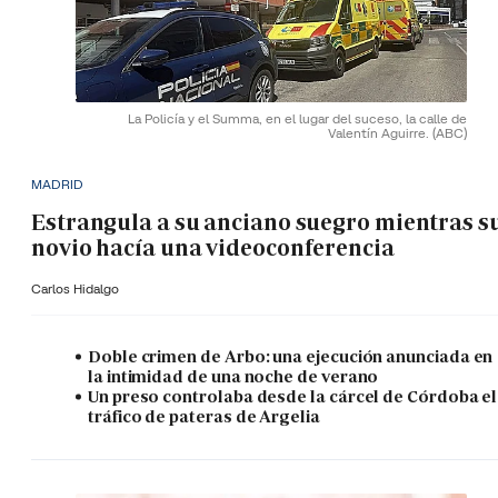
La Policía y el Summa, en el lugar del suceso, la calle de
Valentín Aguirre.
(ABC)
MADRID
Estrangula a su anciano suegro mientras s
novio hacía una videoconferencia
Carlos Hidalgo
Doble crimen de Arbo: una ejecución anunciada en
la intimidad de una noche de verano
Un preso controlaba desde la cárcel de Córdoba el
tráfico de pateras de Argelia