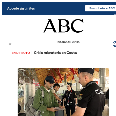
Saltar al contenido
Accede sin límites
Suscríbete a ABC
Nacional
Sevilla
Crisis migratoria en Ceuta
EN DIRECTO