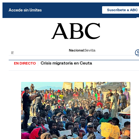
Saltar al contenido
Accede sin límites
Suscríbete a ABC
Nacional
Sevilla
Crisis migratoria en Ceuta
EN DIRECTO