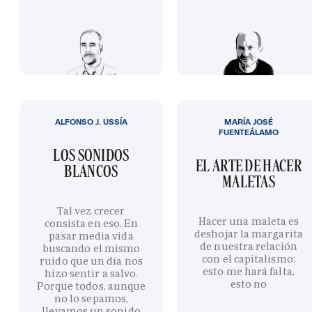
ALFONSO J. USSÍA
MARÍA JOSÉ
FUENTEÁLAMO
LOS SONIDOS
EL ARTE DE HACER
BLANCOS
MALETAS
Tal vez crecer
Hacer una maleta es
consista en eso. En
deshojar la margarita
pasar media vida
de nuestra relación
buscando el mismo
con el capitalismo:
ruido que un día nos
esto me hará falta,
hizo sentir a salvo.
esto no
Porque todos, aunque
no lo sepamos,
llevamos un sonido