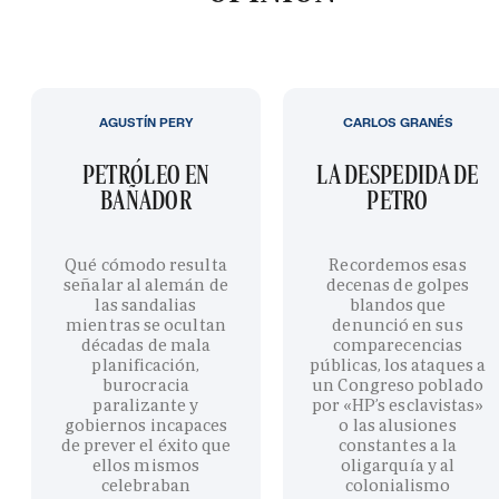
AGUSTÍN PERY
CARLOS GRANÉS
PETRÓLEO EN
LA DESPEDIDA DE
BAÑADOR
PETRO
Qué cómodo resulta
Recordemos esas
señalar al alemán de
decenas de golpes
las sandalias
blandos que
mientras se ocultan
denunció en sus
décadas de mala
comparecencias
planificación,
públicas, los ataques a
burocracia
un Congreso poblado
paralizante y
por «HP’s esclavistas»
gobiernos incapaces
o las alusiones
de prever el éxito que
constantes a la
ellos mismos
oligarquía y al
celebraban
colonialismo