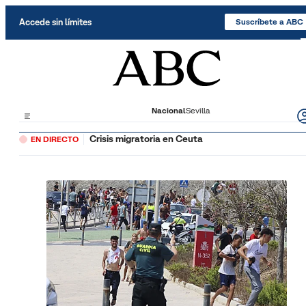
Saltar al contenido
Accede sin límites
Suscríbete a ABC
Nacional
Sevilla
Crisis migratoria en Ceuta
EN DIRECTO