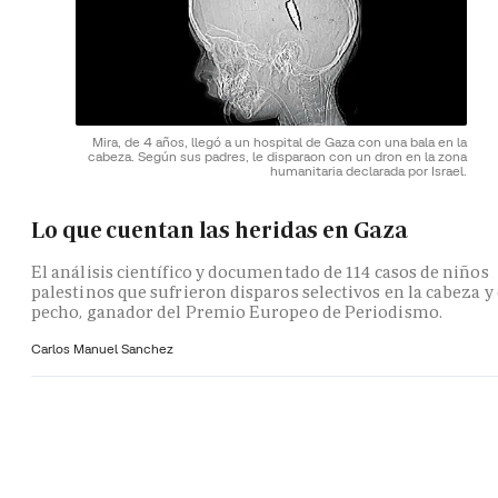
Mira, de 4 años, llegó a un hospital de Gaza con una bala en la
cabeza. Según sus padres, le disparaon con un dron en la zona
humanitaria declarada por Israel.
Lo que cuentan las heridas en Gaza
El análisis científico y documentado de 114 casos de niños
palestinos que sufrieron disparos selectivos en la cabeza y 
pecho, ganador del Premio Europeo de Periodismo.
Carlos Manuel Sanchez