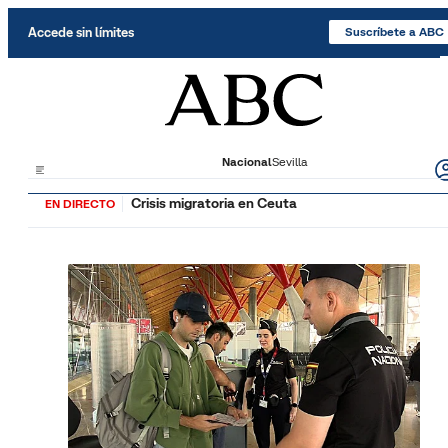
Saltar al contenido
Accede sin límites
Suscríbete a ABC
Nacional
Sevilla
Crisis migratoria en Ceuta
EN DIRECTO