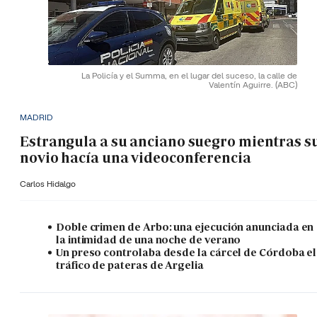
La Policía y el Summa, en el lugar del suceso, la calle de
Valentín Aguirre.
(ABC)
MADRID
Estrangula a su anciano suegro mientras s
novio hacía una videoconferencia
Carlos Hidalgo
Doble crimen de Arbo: una ejecución anunciada en
la intimidad de una noche de verano
Un preso controlaba desde la cárcel de Córdoba el
tráfico de pateras de Argelia