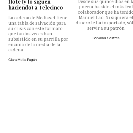
flote (y lo siguen
Desde sus quince días en l
puerta ha sido el más lea
haciendo) a Telecinco
colaborador que ha tenid
Manuel Lao. Ni siquiera e
La cadena de Mediaset tiene
dinero le ha importado, só
una tabla de salvación para
servir a su patrón
su crisis con este formato
que tantas veces han
Salvador Sostres
subsistido en su parrilla por
encima de la media de la
cadena
Clara Molla Pagán