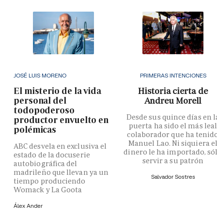
JOSÉ LUIS MORENO
PRIMERAS INTENCIONES
El misterio de la vida
Historia cierta de
personal del
Andreu Morell
todopoderoso
Desde sus quince días en l
productor envuelto en
puerta ha sido el más lea
polémicas
colaborador que ha tenid
Manuel Lao. Ni siquiera e
ABC desvela en exclusiva el
dinero le ha importado, só
estado de la docuserie
servir a su patrón
autobiográfica del
madrileño que llevan ya un
Salvador Sostres
tiempo produciendo
Womack y La Goota
Álex Ander