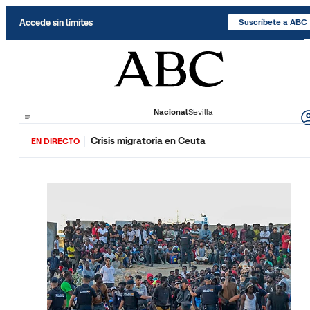
Saltar al contenido
Accede sin límites
Suscríbete a ABC
Nacional
Sevilla
Crisis migratoria en Ceuta
EN DIRECTO