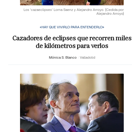
Los 'cazaeclipses' Lorna Saenz y Alejandro Arroyo.
(Cedida por
Alejandro Arroyo)
«HAY QUE VIVIRLO PARA ENTENDERLO»
Cazadores de eclipses que recorren miles
de kilómetros para verlos
Mónica S. Blanco
Valladolid