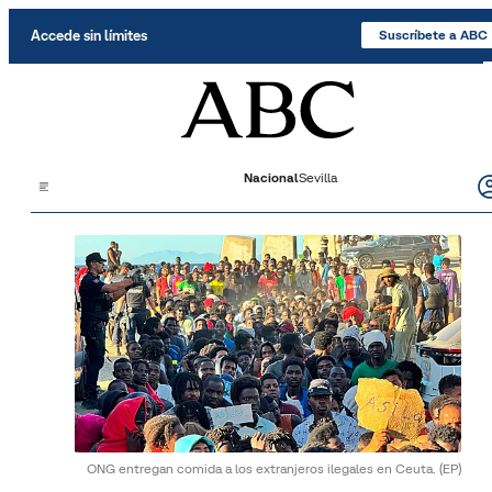
Saltar al contenido
Accede sin límites
Suscríbete a ABC
Nacional
Sevilla
ONG entregan comida a los extranjeros ilegales en Ceuta.
(EP)