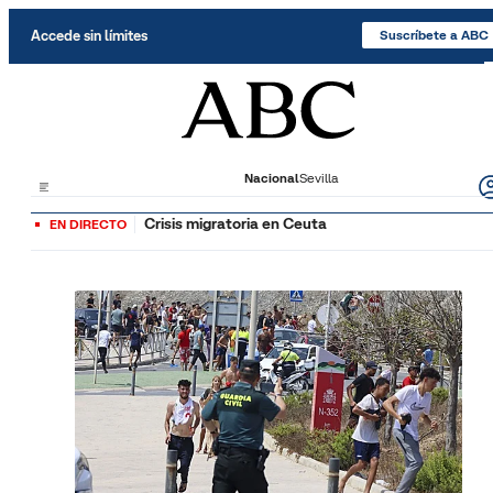
Saltar al contenido
Accede sin límites
Suscríbete a ABC
Nacional
Sevilla
Crisis migratoria en Ceuta
EN DIRECTO