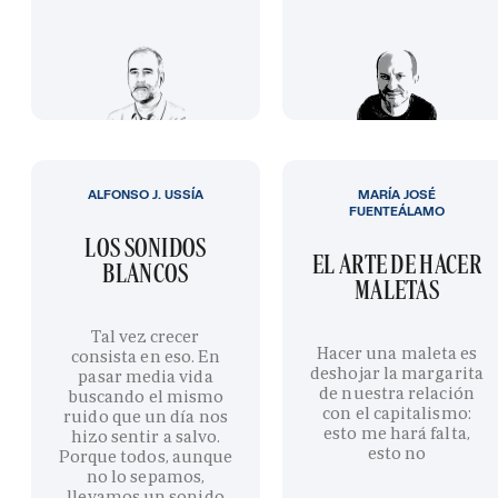
ALFONSO J. USSÍA
MARÍA JOSÉ
FUENTEÁLAMO
LOS SONIDOS
EL ARTE DE HACER
BLANCOS
MALETAS
Tal vez crecer
Hacer una maleta es
consista en eso. En
deshojar la margarita
pasar media vida
de nuestra relación
buscando el mismo
con el capitalismo:
ruido que un día nos
esto me hará falta,
hizo sentir a salvo.
esto no
Porque todos, aunque
no lo sepamos,
llevamos un sonido