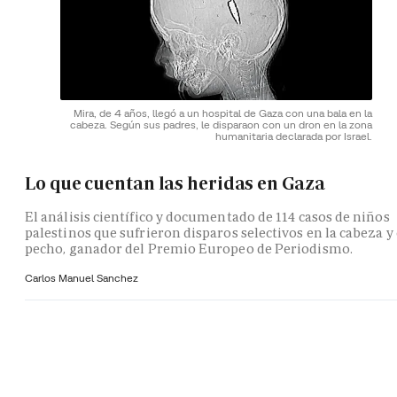
Mira, de 4 años, llegó a un hospital de Gaza con una bala en la
cabeza. Según sus padres, le disparaon con un dron en la zona
humanitaria declarada por Israel.
Lo que cuentan las heridas en Gaza
El análisis científico y documentado de 114 casos de niños
palestinos que sufrieron disparos selectivos en la cabeza y 
pecho, ganador del Premio Europeo de Periodismo.
Carlos Manuel Sanchez