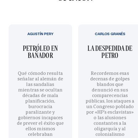
AGUSTÍN PERY
CARLOS GRANÉS
PETRÓLEO EN
LA DESPEDIDA DE
BAÑADOR
PETRO
Qué cómodo resulta
Recordemos esas
señalar al alemán de
decenas de golpes
las sandalias
blandos que
mientras se ocultan
denunció en sus
décadas de mala
comparecencias
planificación,
públicas, los ataques a
burocracia
un Congreso poblado
paralizante y
por «HP’s esclavistas»
gobiernos incapaces
o las alusiones
de prever el éxito que
constantes a la
ellos mismos
oligarquía y al
celebraban
colonialismo