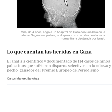
Mira, de 4 años, llegó a un hospital de Gaza con una bala en la
cabeza. Según sus padres, le disparaon con un dron en la zona
humanitaria declarada por Israel.
Lo que cuentan las heridas en Gaza
El análisis científico y documentado de 114 casos de niños
palestinos que sufrieron disparos selectivos en la cabeza y 
pecho, ganador del Premio Europeo de Periodismo.
Carlos Manuel Sanchez