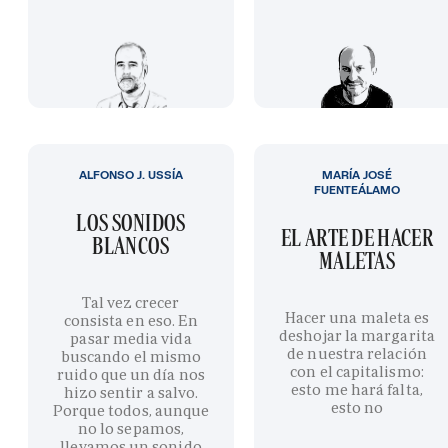
ALFONSO J. USSÍA
MARÍA JOSÉ
FUENTEÁLAMO
LOS SONIDOS
EL ARTE DE HACER
BLANCOS
MALETAS
Tal vez crecer
Hacer una maleta es
consista en eso. En
deshojar la margarita
pasar media vida
de nuestra relación
buscando el mismo
con el capitalismo:
ruido que un día nos
esto me hará falta,
hizo sentir a salvo.
esto no
Porque todos, aunque
no lo sepamos,
llevamos un sonido