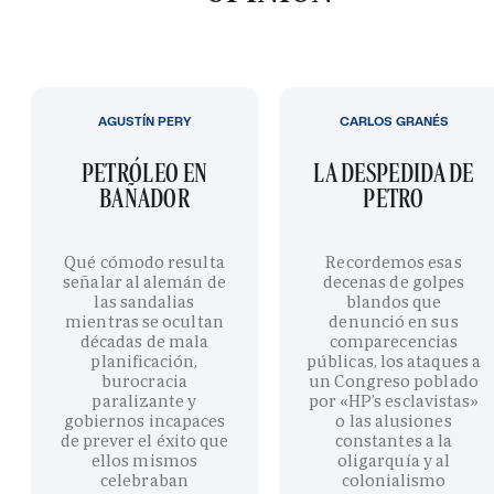
AGUSTÍN PERY
CARLOS GRANÉS
PETRÓLEO EN
LA DESPEDIDA DE
BAÑADOR
PETRO
Qué cómodo resulta
Recordemos esas
señalar al alemán de
decenas de golpes
las sandalias
blandos que
mientras se ocultan
denunció en sus
décadas de mala
comparecencias
planificación,
públicas, los ataques a
burocracia
un Congreso poblado
paralizante y
por «HP’s esclavistas»
gobiernos incapaces
o las alusiones
de prever el éxito que
constantes a la
ellos mismos
oligarquía y al
celebraban
colonialismo