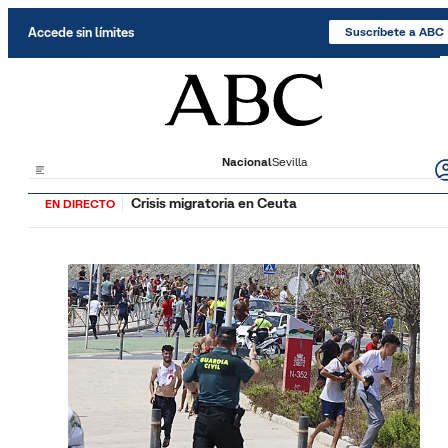
Saltar al contenido
Accede sin límites
Suscríbete a ABC
Nacional
Sevilla
Crisis migratoria en Ceuta
EN DIRECTO