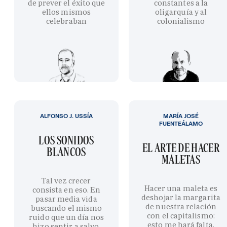
de prever el éxito que
constantes a la
ellos mismos
oligarquía y al
celebraban
colonialismo
ALFONSO J. USSÍA
MARÍA JOSÉ
FUENTEÁLAMO
LOS SONIDOS
EL ARTE DE HACER
BLANCOS
MALETAS
Tal vez crecer
Hacer una maleta es
consista en eso. En
deshojar la margarita
pasar media vida
de nuestra relación
buscando el mismo
con el capitalismo:
ruido que un día nos
esto me hará falta,
hizo sentir a salvo.