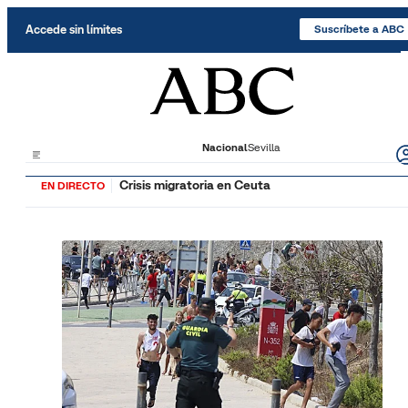
Saltar al contenido
Accede sin límites
Suscríbete a ABC
Nacional
Sevilla
Crisis migratoria en Ceuta
EN DIRECTO