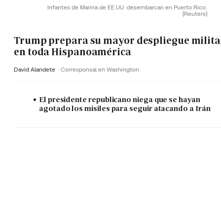
Infantes de Marina de EE.UU. desembarcan en Puerto Rico.
(Reuters)
Trump prepara su mayor despliegue milita
en toda Hispanoamérica
David Alandete
Corresponsal en Washington
El presidente republicano niega que se hayan
agotado los misiles para seguir atacando a Irán