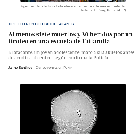
Agentes de la Policía tailandesa en el tiroteo de una escuela del
distrito de Bang Kruai.
(AFP)
TIROTEO EN UN COLEGIO DE TAILANDIA
Al menos siete muertos y 30 heridos por un
tiroteo en una escuela de Tailandia
El atacante, un joven adolescente, mató a sus abuelos ante
de acudir a al centro, según confirma la Policía
Jaime Santirso
Corresponsal en Pekín