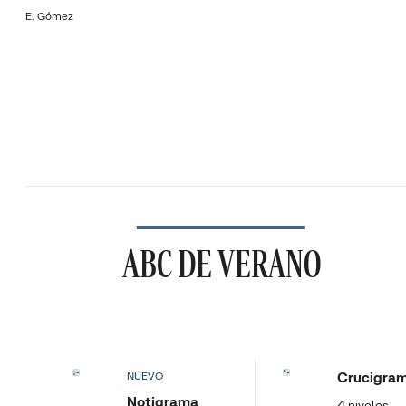
E. Gómez
ABC DE VERANO
Crucigra
NUEVO
Notigrama
4 niveles