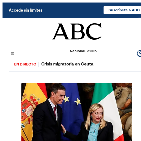
Saltar al contenido
Accede sin límites
Suscríbete a ABC
Nacional
Sevilla
Crisis migratoria en Ceuta
EN DIRECTO