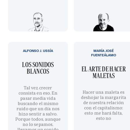
ALFONSO J. USSÍA
MARÍA JOSÉ
FUENTEÁLAMO
LOS SONIDOS
EL ARTE DE HACER
BLANCOS
MALETAS
Tal vez crecer
Hacer una maleta es
consista en eso. En
deshojar la margarita
pasar media vida
de nuestra relación
buscando el mismo
con el capitalismo:
ruido que un día nos
esto me hará falta,
hizo sentir a salvo.
esto no
Porque todos, aunque
no lo sepamos,
llevamos un sonido