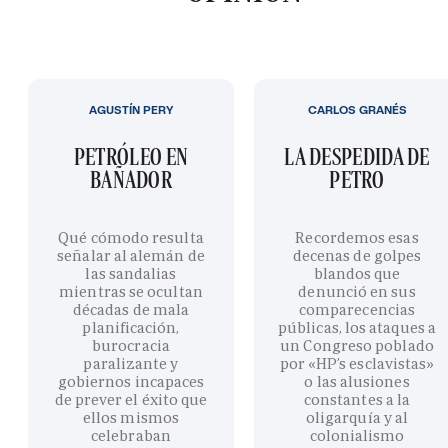
AGUSTÍN PERY
CARLOS GRANÉS
PETRÓLEO EN
LA DESPEDIDA DE
BAÑADOR
PETRO
Qué cómodo resulta
Recordemos esas
señalar al alemán de
decenas de golpes
las sandalias
blandos que
mientras se ocultan
denunció en sus
décadas de mala
comparecencias
planificación,
públicas, los ataques a
burocracia
un Congreso poblado
paralizante y
por «HP’s esclavistas»
gobiernos incapaces
o las alusiones
de prever el éxito que
constantes a la
ellos mismos
oligarquía y al
celebraban
colonialismo