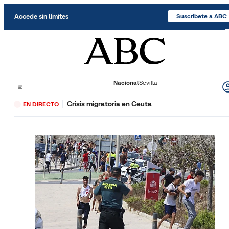
Saltar al contenido
Accede sin límites
Suscríbete a ABC
Nacional
Sevilla
Crisis migratoria en Ceuta
EN DIRECTO