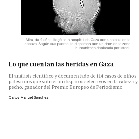
Mira, de 4 años, llegó a un hospital de Gaza con una bala en la
cabeza. Según sus padres, le disparaon con un dron en la zona
humanitaria declarada por Israel.
Lo que cuentan las heridas en Gaza
El análisis científico y documentado de 114 casos de niños
palestinos que sufrieron disparos selectivos en la cabeza y 
pecho, ganador del Premio Europeo de Periodismo.
Carlos Manuel Sanchez