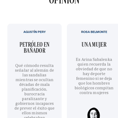
AGUSTÍN PERY
ROSA BELMONTE
PETRÓLEO EN
UNA MUJER
BAÑADOR
Es Arina Sabalenka
quien recuerda la
Qué cómodo resulta
obviedad de que no
señalar al alemán de
hay deporte
las sandalias
femenino si se deja
mientras se ocultan
que los hombres
décadas de mala
biológicos compitan
planificación,
contra mujeres
burocracia
paralizante y
gobiernos incapaces
de prever el éxito que
ellos mismos
celebraban