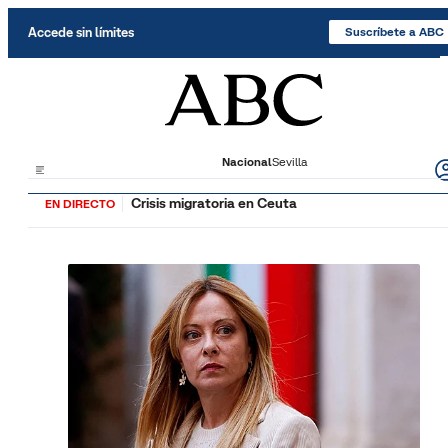
Saltar al contenido
Accede sin límites
Suscríbete a ABC
Nacional
Sevilla
Crisis migratoria en Ceuta
EN DIRECTO