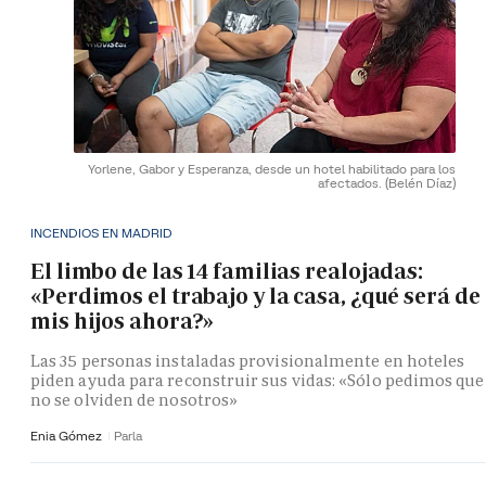
Yorlene, Gabor y Esperanza, desde un hotel habilitado para los
afectados.
(Belén Díaz)
INCENDIOS EN MADRID
El limbo de las 14 familias realojadas:
«Perdimos el trabajo y la casa, ¿qué será de
mis hijos ahora?»
Las 35 personas instaladas provisionalmente en hoteles
piden ayuda para reconstruir sus vidas: «Sólo pedimos que
no se olviden de nosotros»
Enia Gómez
Parla