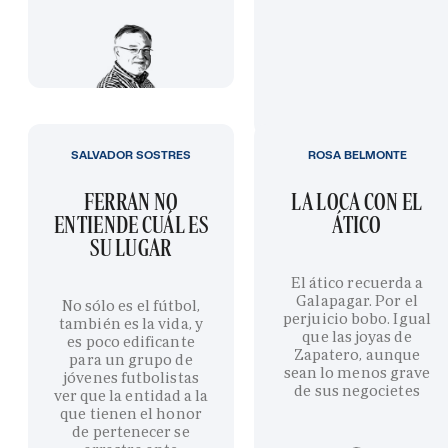
SALVADOR SOSTRES
ROSA BELMONTE
FERRAN NO
LA LOCA CON EL
ENTIENDE CUÁL ES
ÁTICO
SU LUGAR
El ático recuerda a
Galapagar. Por el
No sólo es el fútbol,
perjuicio bobo. Igual
también es la vida, y
que las joyas de
es poco edificante
Zapatero, aunque
para un grupo de
sean lo menos grave
jóvenes futbolistas
de sus negocietes
ver que la entidad a la
que tienen el honor
de pertenecer se