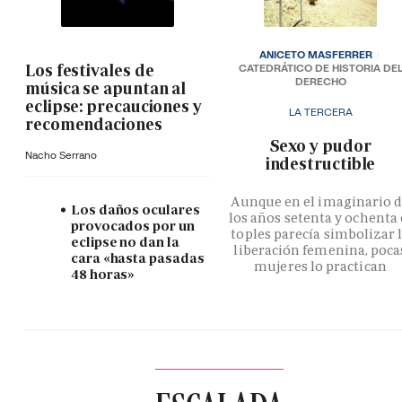
ANICETO MASFERRER
Los festivales de
CATEDRÁTICO DE HISTORIA DE
DERECHO
música se apuntan al
eclipse: precauciones y
LA TERCERA
recomendaciones
­Sexo y pudor
Nacho Serrano
indestructible
Aunque en el imaginario 
Los daños oculares
los años setenta y ochenta 
provocados por un
toples parecía simbolizar 
eclipse no dan la
liberación femenina, poca
cara «hasta pasadas
mujeres lo practican
48 horas»