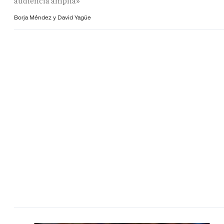
audiencia amplia»
Borja Méndez y
David Yagüe