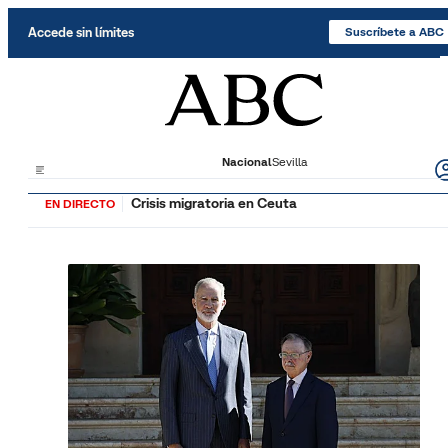
Saltar al contenido
Accede sin límites
Suscríbete a ABC
Nacional
Sevilla
Crisis migratoria en Ceuta
EN DIRECTO