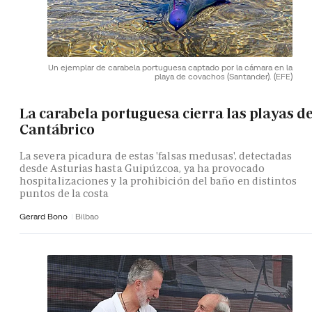
Un ejemplar de carabela portuguesa captado por la cámara en la
playa de covachos (Santander).
(EFE)
La carabela portuguesa cierra las playas de
Cantábrico
La severa picadura de estas 'falsas medusas', detectadas
desde Asturias hasta Guipúzcoa, ya ha provocado
hospitalizaciones y la prohibición del baño en distintos
puntos de la costa
Gerard Bono
Bilbao