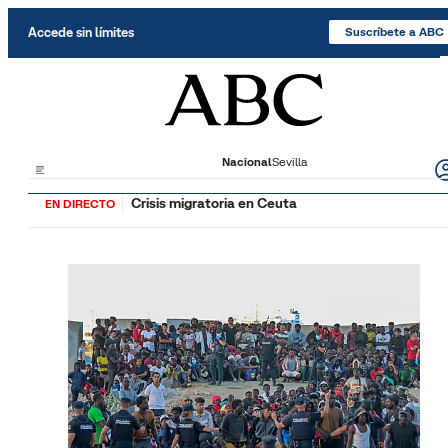
Saltar al contenido
Accede sin límites
Suscríbete a ABC
Nacional
Sevilla
Crisis migratoria en Ceuta
EN DIRECTO