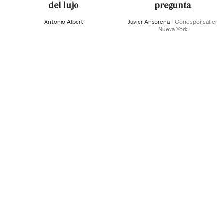
del lujo
pregunta
Antonio Albert
Javier Ansorena
Corresponsal e
Nueva York