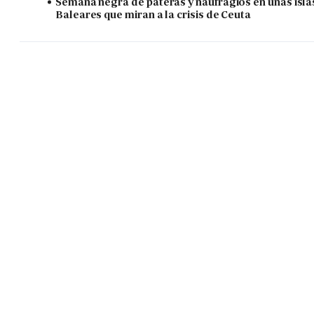
Semana negra de pateras y naufragios en unas isla
Baleares que miran a la crisis de Ceuta