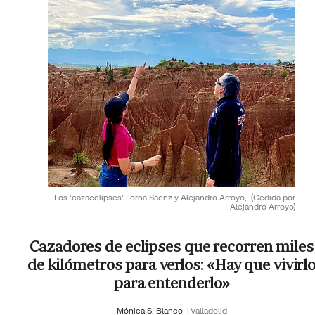
Los 'cazaeclipses' Lorna Saenz y Alejandro Arroyo,.
(Cedida por
Alejandro Arroyo)
Cazadores de eclipses que recorren miles
de kilómetros para verlos: «Hay que vivirl
para entenderlo»
Mónica S. Blanco
Valladolid