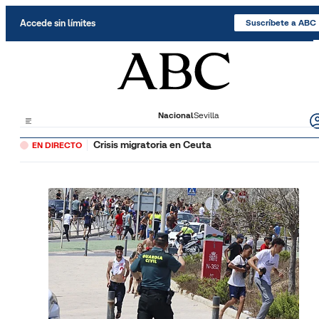
Saltar al contenido
Accede sin límites
Suscríbete a ABC
Nacional
Sevilla
Crisis migratoria en Ceuta
EN DIRECTO