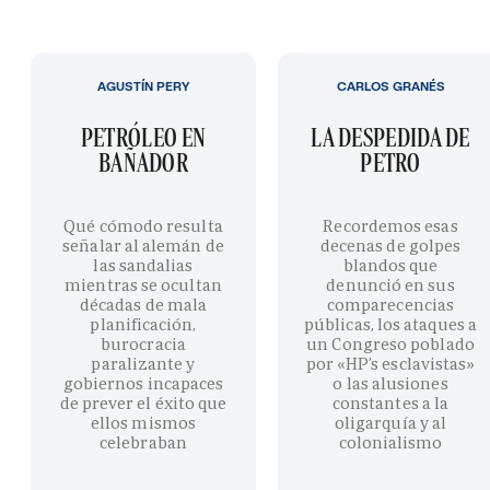
AGUSTÍN PERY
CARLOS GRANÉS
PETRÓLEO EN
LA DESPEDIDA DE
BAÑADOR
PETRO
Qué cómodo resulta
Recordemos esas
señalar al alemán de
decenas de golpes
las sandalias
blandos que
mientras se ocultan
denunció en sus
décadas de mala
comparecencias
planificación,
públicas, los ataques a
burocracia
un Congreso poblado
paralizante y
por «HP’s esclavistas»
gobiernos incapaces
o las alusiones
de prever el éxito que
constantes a la
ellos mismos
oligarquía y al
celebraban
colonialismo