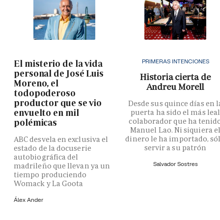
PRIMERAS INTENCIONES
El misterio de la vida
personal de José Luis
Historia cierta de
Moreno, el
Andreu Morell
todopoderoso
productor que se vio
Desde sus quince días en l
envuelto en mil
puerta ha sido el más lea
colaborador que ha tenid
polémicas
Manuel Lao. Ni siquiera e
dinero le ha importado, só
ABC desvela en exclusiva el
servir a su patrón
estado de la docuserie
autobiográfica del
Salvador Sostres
madrileño que llevan ya un
tiempo produciendo
Womack y La Goota
Álex Ander