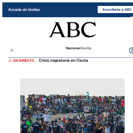
Saltar al contenido
Accede sin límites
Suscríbete a ABC
Nacional
Sevilla
Crisis migratoria en Ceuta
EN DIRECTO