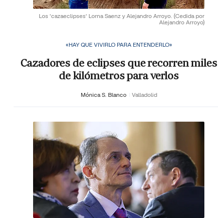
Los 'cazaeclipses' Lorna Saenz y Alejandro Arroyo.
(Cedida por
Alejandro Arroyo)
«HAY QUE VIVIRLO PARA ENTENDERLO»
Cazadores de eclipses que recorren miles
de kilómetros para verlos
Mónica S. Blanco
Valladolid