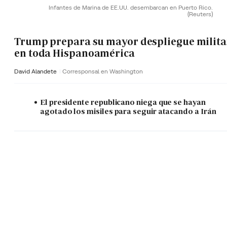
Infantes de Marina de EE.UU. desembarcan en Puerto Rico.
(Reuters)
Trump prepara su mayor despliegue milita
en toda Hispanoamérica
David Alandete
Corresponsal en Washington
El presidente republicano niega que se hayan
agotado los misiles para seguir atacando a Irán