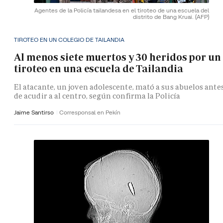
Agentes de la Policía tailandesa en el tiroteo de una escuela del
distrito de Bang Kruai.
(AFP)
TIROTEO EN UN COLEGIO DE TAILANDIA
Al menos siete muertos y 30 heridos por un
tiroteo en una escuela de Tailandia
El atacante, un joven adolescente, mató a sus abuelos ante
de acudir a al centro, según confirma la Policía
Jaime Santirso
Corresponsal en Pekín