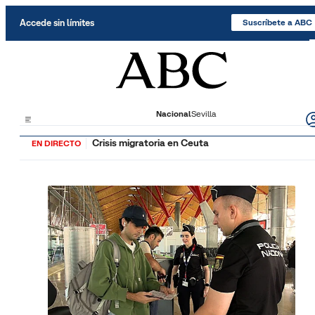
Saltar al contenido
Accede sin límites
Suscríbete a ABC
Nacional
Sevilla
Crisis migratoria en Ceuta
EN DIRECTO