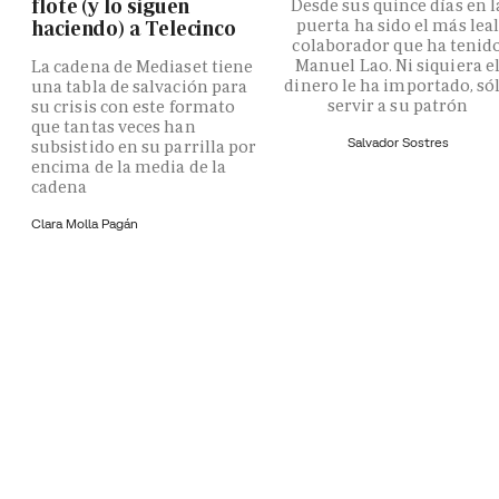
flote (y lo siguen
Desde sus quince días en l
puerta ha sido el más lea
haciendo) a Telecinco
colaborador que ha tenid
Manuel Lao. Ni siquiera e
La cadena de Mediaset tiene
dinero le ha importado, só
una tabla de salvación para
servir a su patrón
su crisis con este formato
que tantas veces han
Salvador Sostres
subsistido en su parrilla por
encima de la media de la
cadena
Clara Molla Pagán