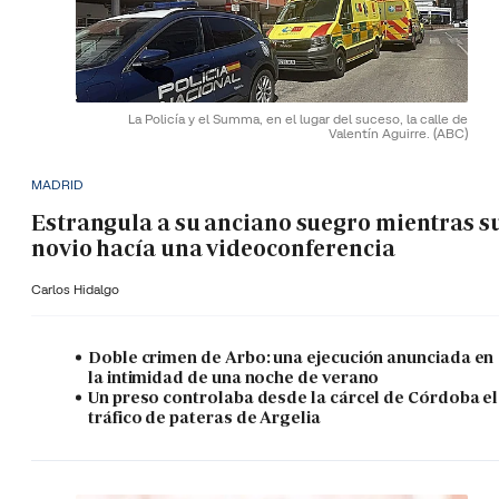
La Policía y el Summa, en el lugar del suceso, la calle de
Valentín Aguirre.
(ABC)
MADRID
Estrangula a su anciano suegro mientras s
novio hacía una videoconferencia
Carlos Hidalgo
Doble crimen de Arbo: una ejecución anunciada en
la intimidad de una noche de verano
Un preso controlaba desde la cárcel de Córdoba el
tráfico de pateras de Argelia