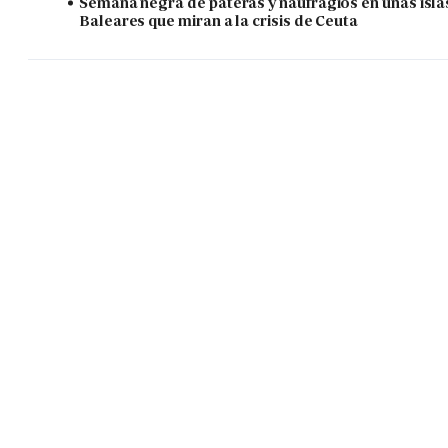
Semana negra de pateras y naufragios en unas isla
Baleares que miran a la crisis de Ceuta