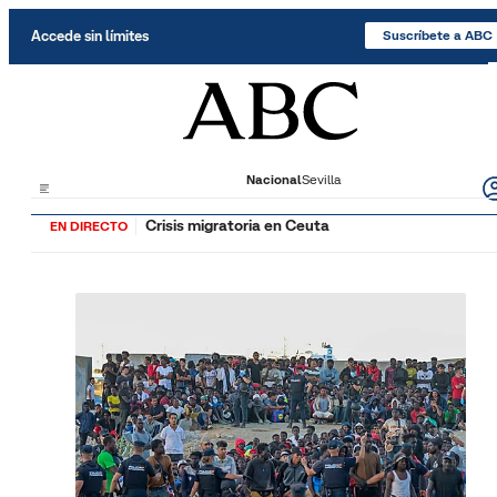
Saltar al contenido
Accede sin límites
Suscríbete a ABC
Nacional
Sevilla
Crisis migratoria en Ceuta
EN DIRECTO