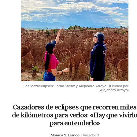
Los 'cazaeclipses' Lorna Saenz y Alejandro Arroyo,.
(Cedida por
Alejandro Arroyo)
Cazadores de eclipses que recorren miles
de kilómetros para verlos: «Hay que vivirl
para entenderlo»
Mónica S. Blanco
Valladolid