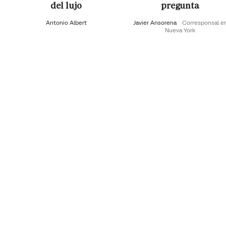
del lujo
pregunta
Antonio Albert
Javier Ansorena
Corresponsal e
Nueva York