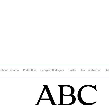
istiano Ronaldo
Pedro Ruiz
Georgina Rodríguez
Pastor
José Luis Moreno
Ar
Francesc Torralba
Topuria