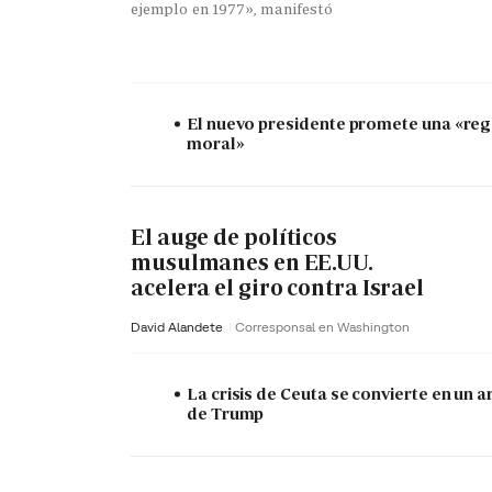
ejemplo en 1977», manifestó
El nuevo presidente promete una «re
moral»
El auge de políticos
musulmanes en EE.UU.
acelera el giro contra Israel
David Alandete
Corresponsal en Washington
La crisis de Ceuta se convierte en un 
de Trump