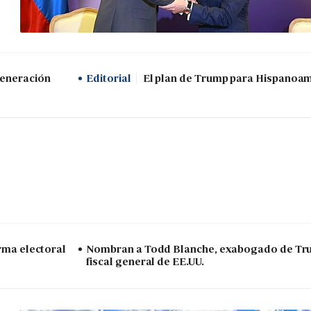
generación
Editorial
El plan de Trump para Hispanoa
arma electoral
Nombran a Todd Blanche, exabogado de Tr
fiscal general de EE.UU.