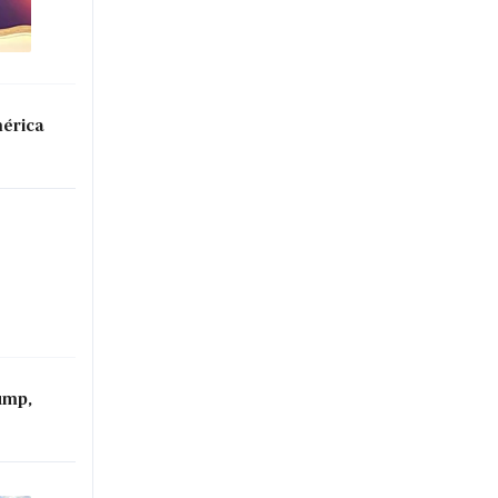
mérica
ump,