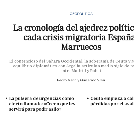
GEOPOLÍTICA
La cronología del ajedrez políti
cada crisis migratoria Españ
Marruecos
El contencioso del Sahara Occidental, la soberanía de Ceuta y Me
equilibrio diplomático con Argelia articulan medio siglo de t
entre Madrid y Rabat
Pedro Marín y
Guillermo Villar
La pulsera de urgencias como
Ceuta empieza a cal
efecto llamada: «Creen que les
pérdidas por el asal
servirá para pedir asilo»