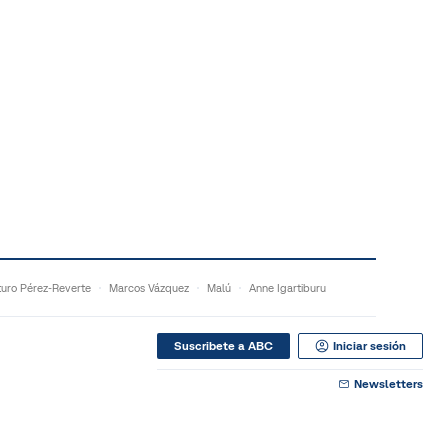
turo Pérez-Reverte
Marcos Vázquez
Malú
Anne Igartiburu
Suscribete a ABC
Iniciar sesión
Newsletters