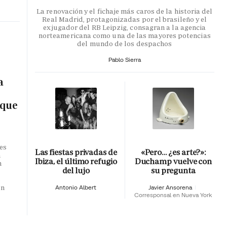
La renovación y el fichaje más caros de la historia del
Real Madrid, protagonizadas por el brasileño y el
exjugador del RB Leipzig, consagran a la agencia
norteamericana como una de las mayores potencias
del mundo de los despachos
Pablo Sierra
a
 que
es
Las fiestas privadas de
«Pero… ¿es arte?»:
n
Ibiza, el último refugio
Duchamp vuelve con
n
del lujo
su pregunta
o
en
Antonio Albert
Javier Ansorena
Corresponsal en Nueva York