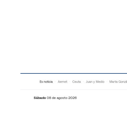
Saltar al contenido
Es noticia
Aemet
Ceuta
Juan y Medio
Marta Gonzá
Sábado
08 de agosto 2026