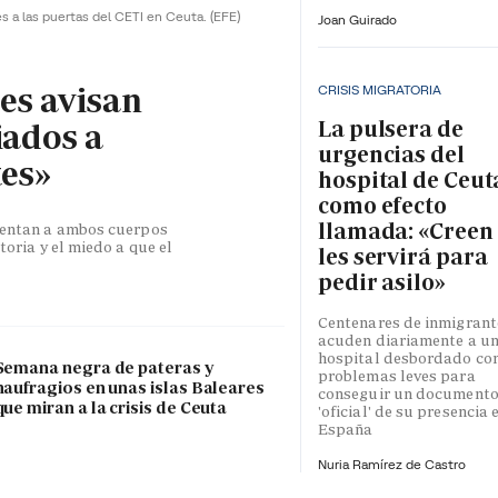
es a las puertas del CETI en Ceuta.
(EFE)
Joan Guirado
les avisan
CRISIS MIGRATORIA
La pulsera de
iados a
urgencias del
tes»
hospital de Ceut
como efecto
llamada: «Creen
esentan a ambos cuerpos
toria y el miedo a que el
les servirá para
pedir asilo»
Centenares de inmigrant
acuden diariamente a u
hospital desbordado co
Semana negra de pateras y
problemas leves para
naufragios en unas islas Baleares
conseguir un document
que miran a la crisis de Ceuta
'oficial' de su presencia 
España
Nuria Ramírez de Castro