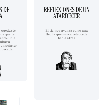
S DE
REFLEXIONES DE UN
A
ATARDECER
te quedaste
El tiempo avanza como una
sde que te
flecha que nunca retrocede
iento 6F la
hacia atrás
mirar a
 un pointer
z becada