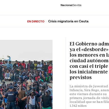
Nacional
Sevilla
Crisis migratoria en Ceuta
EN DIRECTO
RNACIONAL
ECONOMÍA
DEPORTES
SOCIEDAD
CULTURA
GENTE
PLAY
HISTORIA
ÚLTI
El Gobierno adm
ya el «desborde»
los menores en l
ciudad autónom
con casi el triple
los inicialmente
previstos
La ministra de Juventud 
Infancia, Sira Rego, anun
este viernes durante su
primera jornada de visita
localidad que se han fili
1.342 niños