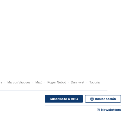
da
Marcos Vázquez
Malú
Roger Nebot
Dannyvel
Topuria
Suscribete a ABC
Iniciar sesión
Newsletters