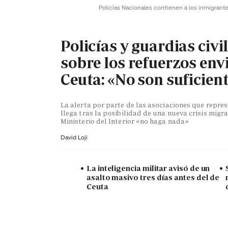
Policías Nacionales contienen a los inmigrant
Policías y guardias civi
sobre los refuerzos env
Ceuta: «No son suficien
La alerta por parte de las asociaciones que repr
llega tras la posibilidad de una nueva crisis migra
Ministerio del Interior «no haga nada»
David Loji
La inteligencia militar avisó de un
asalto masivo tres días antes del de
Ceuta