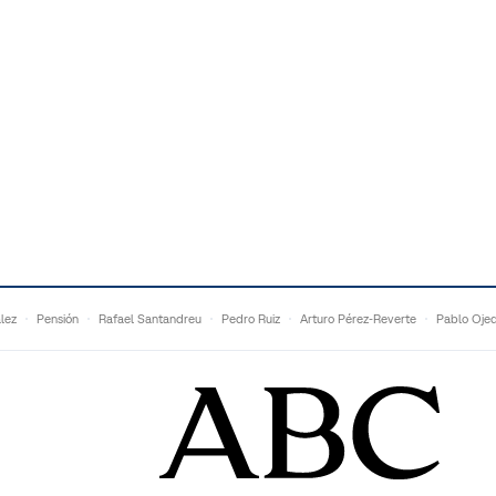
lez
Pensión
Rafael Santandreu
Pedro Ruiz
Arturo Pérez-Reverte
Pablo Oje