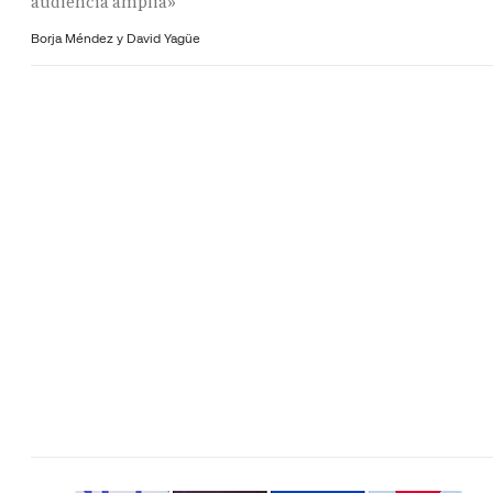
audiencia amplia»
Borja Méndez y
David Yagüe