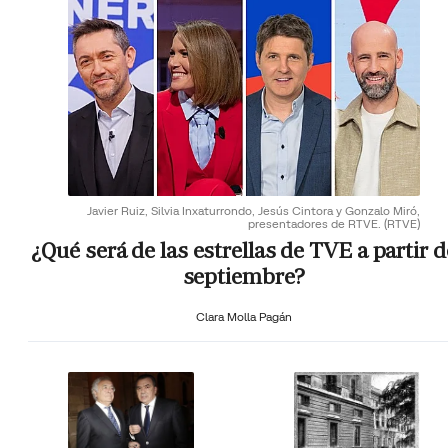
Javier Ruiz, Silvia Inxaturrondo, Jesús Cintora y Gonzalo Miró,
presentadores de RTVE.
(RTVE)
¿Qué será de las estrellas de TVE a partir d
septiembre?
Clara Molla Pagán