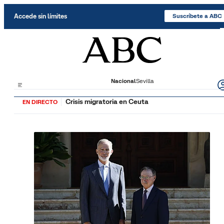
Saltar al contenido
Accede sin límites
Suscríbete a ABC
Nacional
Sevilla
Crisis migratoria en Ceuta
EN DIRECTO