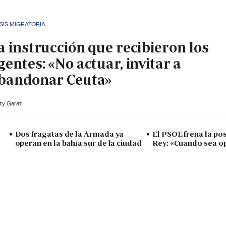
SIS MIGRATORIA
a instrucción que recibieron los
gentes: «No actuar, invitar a
bandonar Ceuta»
ty Garat
Dos fragatas de la Armada ya
El PSOE frena la posi
operan en la bahía sur de la ciudad
Rey: «Cuando sea o