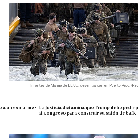
Infantes de Marina de EE.UU. desembarcan en Puerto Rico.
(Re
e a un exmarine
La Justicia dictamina que Trump debe pedir 
al Congreso para construir su salón de baile