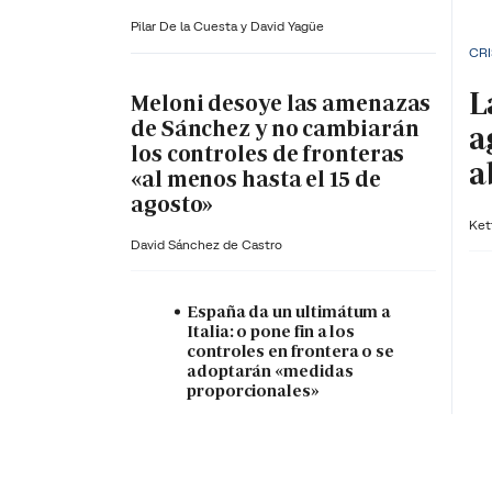
Pilar De la Cuesta y
David Yagüe
CRI
L
Meloni desoye las amenazas
de Sánchez y no cambiarán
a
los controles de fronteras
a
«al menos hasta el 15 de
agosto»
Ket
David Sánchez de Castro
España da un ultimátum a
Italia: o pone fin a los
controles en frontera o se
adoptarán «medidas
proporcionales»