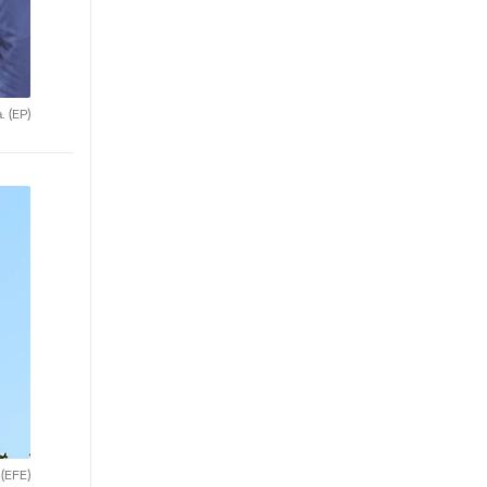
a.
(EP)
.
(EFE)