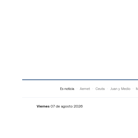
Saltar al contenido
Es noticia
Aemet
Ceuta
Juan y Medio
M
Viernes
07 de agosto 2026