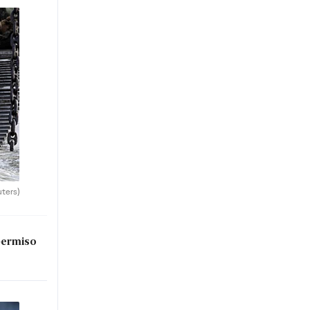
uters)
permiso