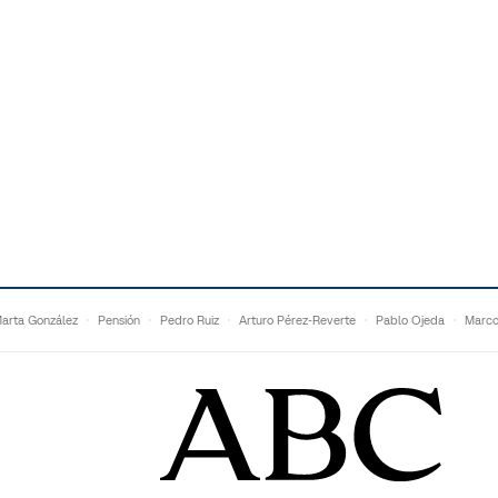
arta González
Pensión
Pedro Ruiz
Arturo Pérez-Reverte
Pablo Ojeda
Marco