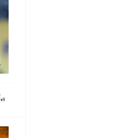
a
del