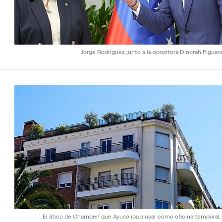
Jorge Rodríguez junto a la opositora Dinorah Figuer
El ático de Chamberí que Ayuso iba a usar como oficina temporal