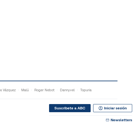
s Vázquez
Malú
Roger Nebot
Dannyvel
Topuria
Suscribete a ABC
Iniciar sesión
Newsletters