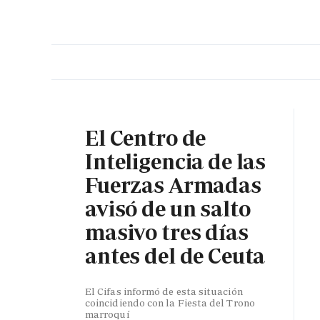
PORTADA
OPINIÓN
ESPAÑA
MADRID
INTE
El Centro de
Inteligencia de las
Fuerzas Armadas
avisó de un salto
masivo tres días
antes del de Ceuta
El Cifas informó de esta situación
coincidiendo con la Fiesta del Trono
marroquí