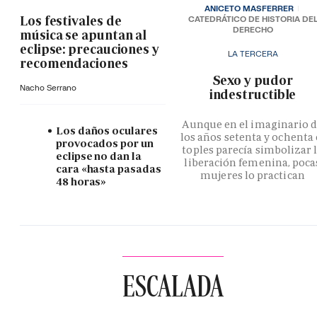
ANICETO MASFERRER
Los festivales de
CATEDRÁTICO DE HISTORIA DE
DERECHO
música se apuntan al
eclipse: precauciones y
LA TERCERA
recomendaciones
­Sexo y pudor
Nacho Serrano
indestructible
Aunque en el imaginario 
Los daños oculares
los años setenta y ochenta 
provocados por un
toples parecía simbolizar 
eclipse no dan la
liberación femenina, poca
cara «hasta pasadas
mujeres lo practican
48 horas»
ESCALADA