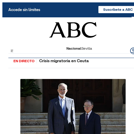
Saltar al contenido
Accede sin límites
Suscríbete a ABC
Nacional
Sevilla
Crisis migratoria en Ceuta
EN DIRECTO