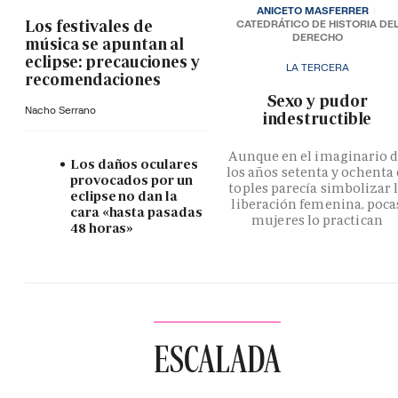
ANICETO MASFERRER
Los festivales de
CATEDRÁTICO DE HISTORIA DE
DERECHO
música se apuntan al
eclipse: precauciones y
LA TERCERA
recomendaciones
­Sexo y pudor
Nacho Serrano
indestructible
Aunque en el imaginario 
Los daños oculares
los años setenta y ochenta 
provocados por un
toples parecía simbolizar 
eclipse no dan la
liberación femenina, poca
cara «hasta pasadas
mujeres lo practican
48 horas»
ESCALADA