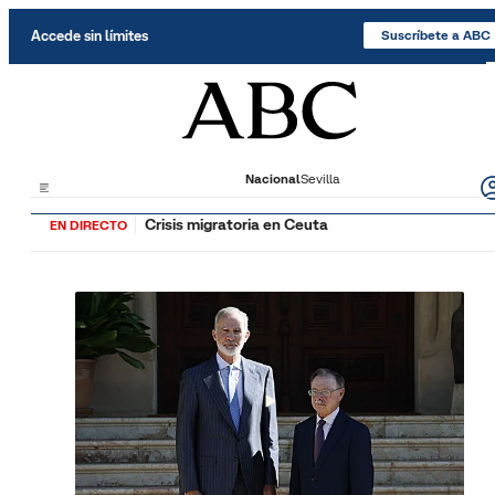
Saltar al contenido
Accede sin límites
Suscríbete a ABC
Nacional
Sevilla
Crisis migratoria en Ceuta
EN DIRECTO