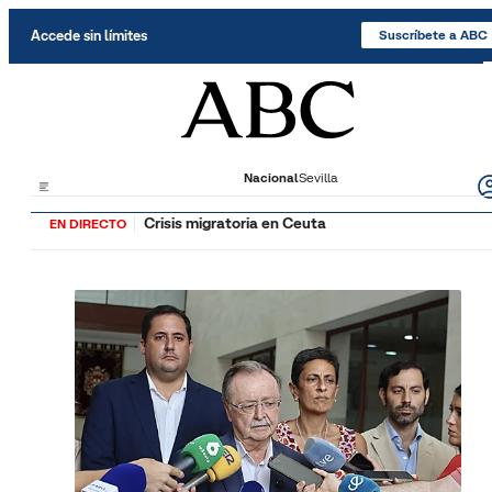
Saltar al contenido
Accede sin límites
Suscríbete a ABC
Nacional
Sevilla
Crisis migratoria en Ceuta
EN DIRECTO