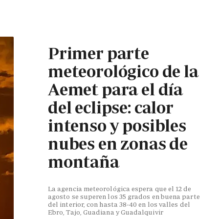
Primer parte
meteorológico de la
Aemet para el día
del eclipse: calor
intenso y posibles
nubes en zonas de
montaña
La agencia meteorológica espera que el 12 de
agosto se superen los 35 grados en buena parte
del interior, con hasta 38-40 en los valles del
Ebro, Tajo, Guadiana y Guadalquivir