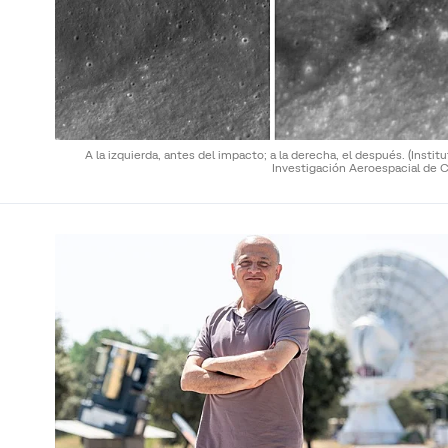
A la izquierda, antes del impacto; a la derecha, el después.
(Instit
Investigación Aeroespacial de C