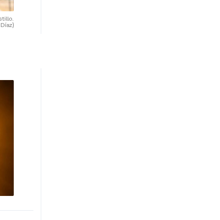
tillo.
 Díaz)