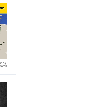
brico.
ders))