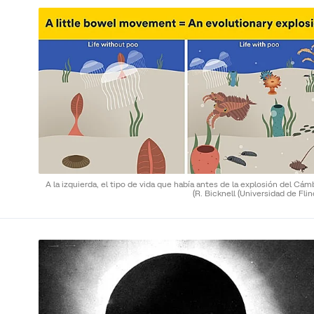
A la izquierda, el tipo de vida que había antes de la explosión del Cám
(R. Bicknell (Universidad de Flin