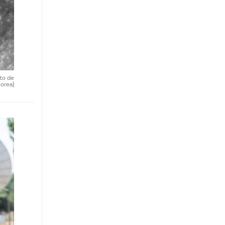
uto de
orea)