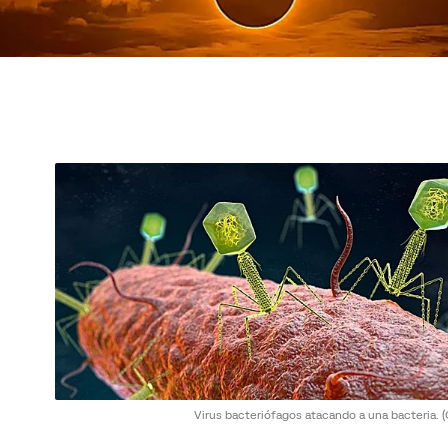
Virus bacteriófagos atacando a una bacteria.
(