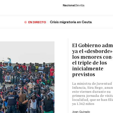
Nacional
Sevilla
Crisis migratoria en Ceuta
EN DIRECTO
RNACIONAL
ECONOMÍA
DEPORTES
SOCIEDAD
CULTURA
GENTE
PLAY
HISTORIA
ÚLTI
El Gobierno adm
ya el «desborde»
los menores con 
el triple de los
inicialmente
previstos
La ministra de Juventud 
Infancia, Sira Rego, anun
este viernes durante su
primera jornada de visita
localidad, que se han fil
ya 1.342 niños
Joan Guirado