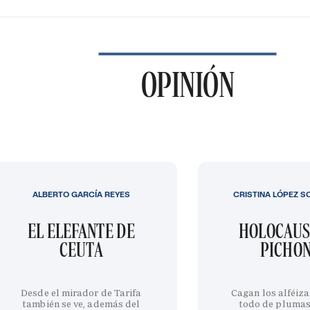
OPINIÓN
ALBERTO GARCÍA REYES
CRISTINA LÓPEZ S
EL ELEFANTE DE
HOLOCAUS
CEUTA
PICHO
Desde el mirador de Tarifa
Cagan los alféiza
también se ve, además del
todo de plumas