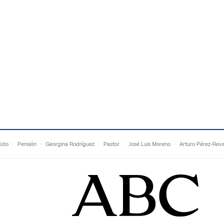
aldo
Pensión
Georgina Rodríguez
Pastor
José Luis Moreno
Arturo Pérez-Reve