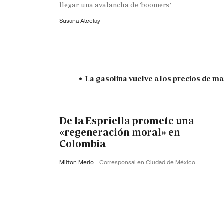
llegar una avalancha de 'boomers'
Susana Alcelay
La gasolina vuelve a los precios de mar
De la Espriella promete una
«regeneración moral» en
Colombia
Milton Merlo
Corresponsal en Ciudad de México