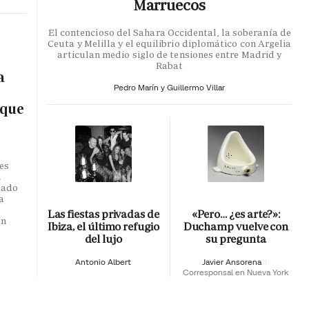
Marruecos
El contencioso del Sahara Occidental, la soberanía de
Ceuta y Melilla y el equilibrio diplomático con Argelia
articulan medio siglo de tensiones entre Madrid y
Rabat
a
Pedro Marín y Guillermo Villar
 que
es
n
dado
a
o
Las fiestas privadas de
«Pero… ¿es arte?»:
en
Ibiza, el último refugio
Duchamp vuelve con
del lujo
su pregunta
Antonio Albert
Javier Ansorena
Corresponsal en Nueva York