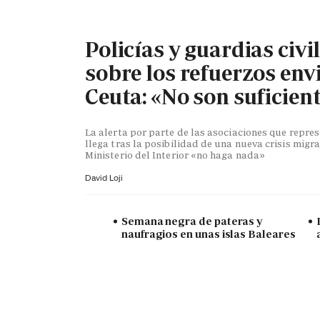
Policías y guardias civi
sobre los refuerzos env
Ceuta: «No son suficien
La alerta por parte de las asociaciones que repr
llega tras la posibilidad de una nueva crisis migra
Ministerio del Interior «no haga nada»
David Loji
Semana negra de pateras y
naufragios en unas islas Baleares