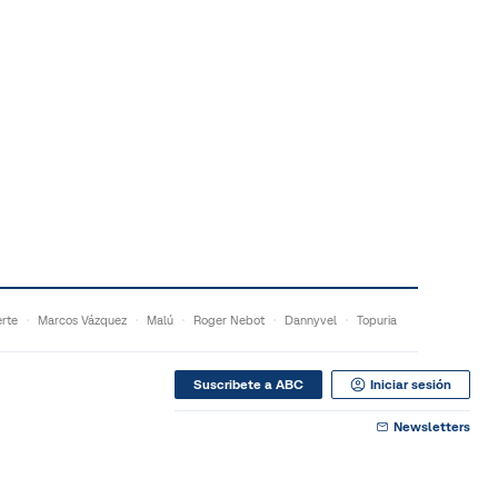
rte
Marcos Vázquez
Malú
Roger Nebot
Dannyvel
Topuria
Suscribete a ABC
Iniciar sesión
Newsletters