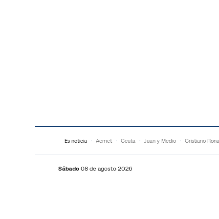
Saltar al contenido
Es noticia
Aemet
Ceuta
Juan y Medio
Cristiano Ron
Sábado
08 de agosto 2026