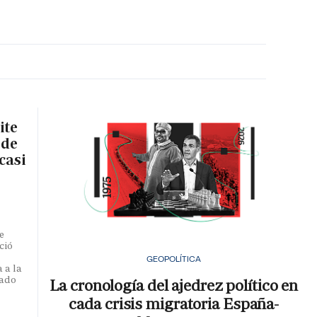
MA HORA
ite
 de
casi
e
ció
GEOPOLÍTICA
 a la
iado
La cronología del ajedrez político en
cada crisis migratoria España-