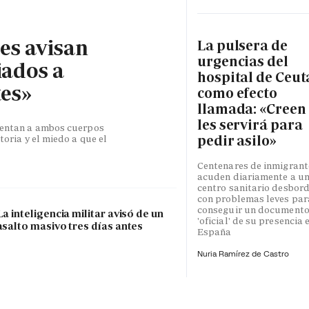
les avisan
La pulsera de
urgencias del
iados a
hospital de Ceut
tes»
como efecto
llamada: «Creen
les servirá para
esentan a ambos cuerpos
pedir asilo»
toria y el miedo a que el
Centenares de inmigrant
acuden diariamente a u
centro sanitario desbor
con problemas leves par
conseguir un document
La inteligencia militar avisó de un
'oficial' de su presencia 
asalto masivo tres días antes
España
Nuria Ramírez de Castro