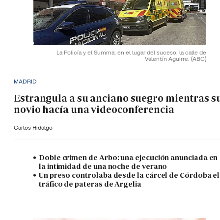
La Policía y el Summa, en el lugar del suceso, la calle de
Valentín Aguirre.
(ABC)
MADRID
Estrangula a su anciano suegro mientras s
novio hacía una videoconferencia
Carlos Hidalgo
Doble crimen de Arbo: una ejecución anunciada en
la intimidad de una noche de verano
Un preso controlaba desde la cárcel de Córdoba el
tráfico de pateras de Argelia