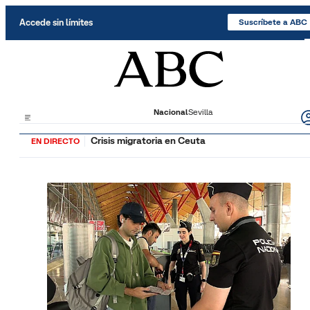
Saltar al contenido
Accede sin límites
Suscríbete a ABC
Nacional
Sevilla
Crisis migratoria en Ceuta
EN DIRECTO