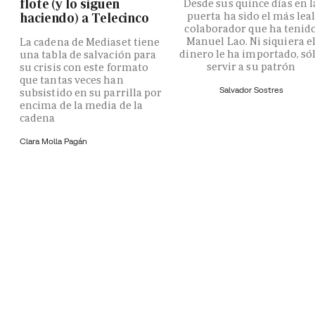
flote (y lo siguen
Desde sus quince días en l
puerta ha sido el más lea
haciendo) a Telecinco
colaborador que ha tenid
Manuel Lao. Ni siquiera e
La cadena de Mediaset tiene
dinero le ha importado, só
una tabla de salvación para
servir a su patrón
su crisis con este formato
que tantas veces han
Salvador Sostres
subsistido en su parrilla por
encima de la media de la
cadena
Clara Molla Pagán