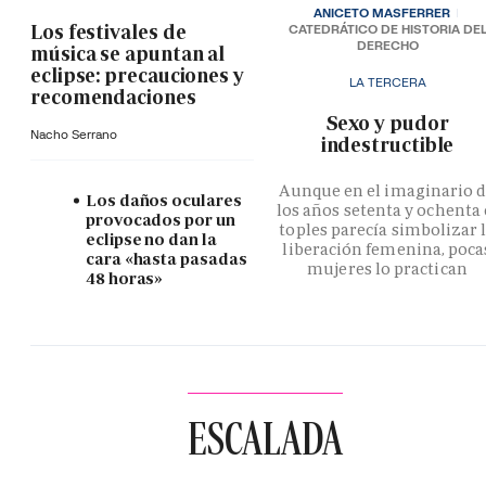
ANICETO MASFERRER
Los festivales de
CATEDRÁTICO DE HISTORIA DE
DERECHO
música se apuntan al
eclipse: precauciones y
LA TERCERA
recomendaciones
­Sexo y pudor
Nacho Serrano
indestructible
Aunque en el imaginario 
Los daños oculares
los años setenta y ochenta 
provocados por un
toples parecía simbolizar 
eclipse no dan la
liberación femenina, poca
cara «hasta pasadas
mujeres lo practican
48 horas»
ESCALADA