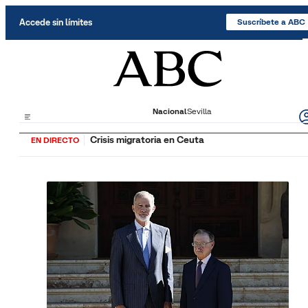
Saltar al contenido
Accede sin límites
Suscríbete a ABC
Nacional
Sevilla
Crisis migratoria en Ceuta
EN DIRECTO