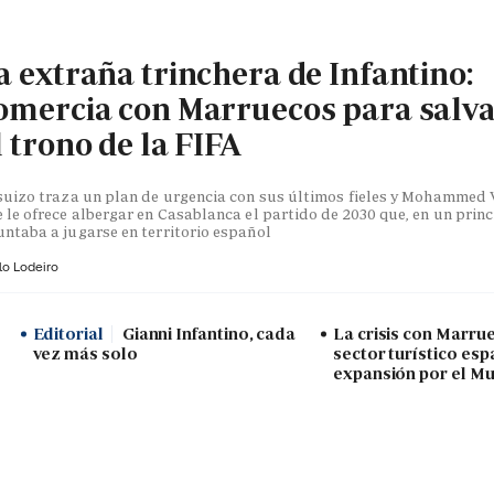
a extraña trinchera de Infantino:
omercia con Marruecos para salv
l trono de la FIFA
suizo traza un plan de urgencia con sus últimos fieles y Mohammed V
 le ofrece albergar en Casablanca el partido de 2030 que, en un princ
ntaba a jugarse en territorio español
lo Lodeiro
Editorial
Gianni Infantino, cada
La crisis con Marru
vez más solo
sector turístico esp
expansión por el Mu