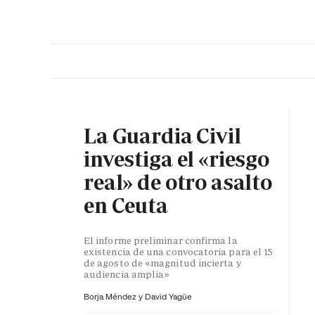
PORTADA
OPINIÓN
ESPAÑA
MADRID
INTE
La Guardia Civil
investiga el «riesgo
real» de otro asalto
en Ceuta
El informe preliminar confirma la
existencia de una convocatoria para el 15
de agosto de «magnitud incierta y
audiencia amplia»
Borja Méndez y
David Yagüe