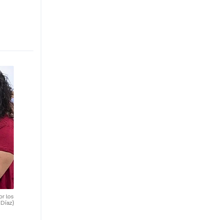
or los
 Díaz)