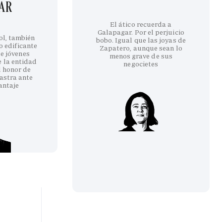
GAR
El ático recuerda a
Galapagar. Por el perjuicio
ol, también
bobo. Igual que las joyas de
co edificante
Zapatero, aunque sean lo
e jóvenes
menos grave de sus
e la entidad
negocietes
l honor de
astra ante
antaje