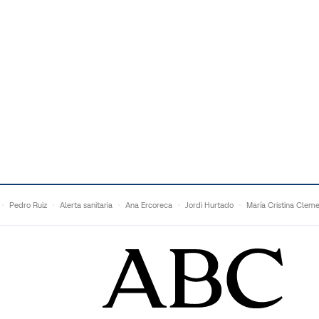
Pedro Ruiz
Alerta sanitaria
Ana Ercoreca
Jordi Hurtado
María Cristina Clem
Mariana Zapién
Dan Buettner