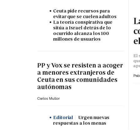
Ceuta pide recursos para
evitar que se cuelen adultos
L
La teoría conspirativa que
sitúa a Israel detrás de lo
c
ocurrido alcanza los 100
e
millones de usuarios
El 
que
PP y Vox se resisten a acoger
apu
a menores extranjeros de
Pab
Ceuta en sus comunidades
autónomas
Carlos Mullor
Editorial
Urgen nuevas
respuestas a los menas