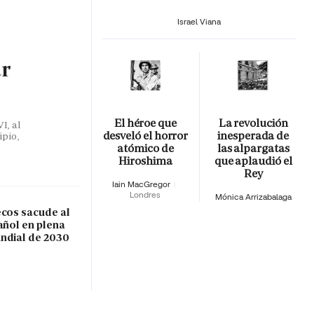
Israel Viana
ar
El héroe que
La revolución
I, al
desveló el horror
inesperada de
ipio,
atómico de
las alpargatas
Hiroshima
que aplaudió el
Rey
Iain MacGregor
Londres
Mónica Arrizabalaga
ecos sacude al
añol en plena
ndial de 2030