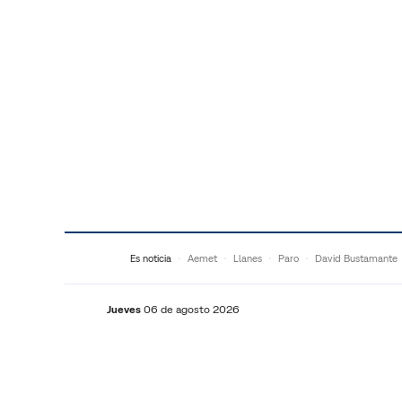
Saltar al contenido
Es noticia
Aemet
Llanes
Paro
David Bustamante
Jueves
06 de agosto 2026